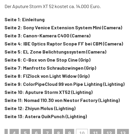
Der Aputure Storm XT 52 kostet ca. 14.000 Euro.
Seite 1: Einleitung
Seite 2: Sony Venice Extension System Mini (Camera)
Seite 3: Canon-Kamera C400 (Camera)
Seite 4: IBE Optics Raptor Scope FF bei CBM (Camera)
Seite 5: EL Zone Belichtungssystem (Camera)
Seite 6: C-Box von One Stop Cine (Grip)
Seite 7: Manfrotto Schraubzwingen (Grip)
Seite 8: FIZlock von Light Widow (Grip)
Seite 9: ColorPipeCloud 99 von Pipe Lighting (Lighting)
Seite 10: Aputure Storm XT52 (Lighting)
Seite 11: Nomad 110.30 von Nestor Factory (Lighting)
Seite 12: Zhiyun Molus (Lighting)
Seite 13: Astera QuikPunch (Lighting)
3
4
5
6
7
8
9
10
11
12
13