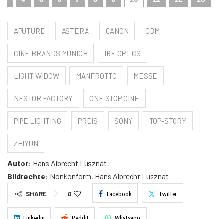
APUTURE
ASTERA
CANON
CBM
CINE BRANDS MUNICH
IBE OPTICS
LIGHT WIDOW
MANFROTTO
MESSE
NESTOR FACTORY
ONE STOP CINE
PIPE LIGHTING
PREIS
SONY
TOP-STORY
ZHIYUN
Autor:
Hans Albrecht Lusznat
Bildrechte:
Nonkonform, Hans Albrecht Lusznat
SHARE
0
Facebook
Twitter
Linkedin
Reddit
Whatsapp