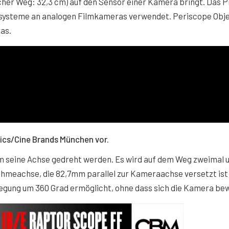
her Weg: 32,3 cm) auf den Sensor einer Kamera bringt. Das P
ersysteme an analogen Filmkameras verwendet. Periscope Obj
as.
tics/Cine Brands München vor.
um seine Achse gedreht werden. Es wird auf dem Weg zweimal 
nahmeachse, die 82,7mm parallel zur Kameraachse versetzt ist
egung um 360 Grad ermöglicht, ohne dass sich die Kamera be