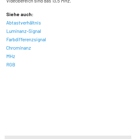
Videobereich sind das 13,5 MHz.
Siehe auch:
Abtastverhältnis
Luminanz-Signal
Farbdifferenzsignal
Chrominanz
MHz
RGB