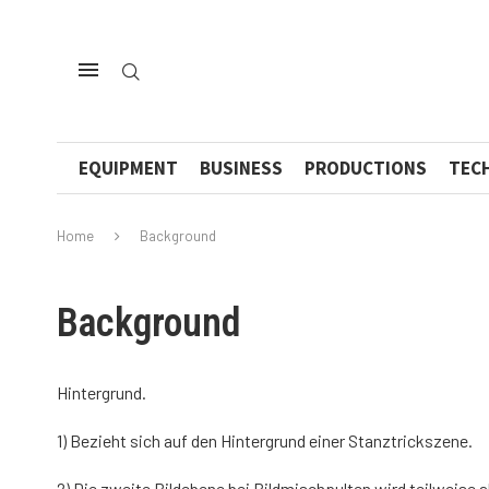
EQUIPMENT
BUSINESS
PRODUCTIONS
TEC
Home
Background
Background
Hintergrund.
1) Bezieht sich auf den Hintergrund einer Stanztrickszene.
2) Die zweite Bildebene bei Bildmischpulten wird teilweise 