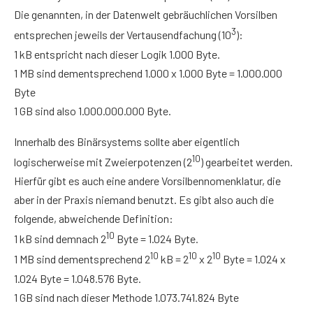
Die genannten, in der Datenwelt gebräuchlichen Vorsilben
3
entsprechen jeweils der Vertausendfachung (10
):
1 kB entspricht nach dieser Logik 1.000 Byte.
1 MB sind dementsprechend 1.000 x 1.000 Byte = 1.000.000
Byte
1 GB sind also 1.000.000.000 Byte.
Innerhalb des Binärsystems sollte aber eigentlich
10
logischerweise mit Zweierpotenzen (2
) gearbeitet werden.
Hierfür gibt es auch eine andere Vorsilbennomenklatur, die
aber in der Praxis niemand benutzt. Es gibt also auch die
folgende, abweichende Definition:
10
1 kB sind demnach 2
Byte = 1.024 Byte.
10
10
10
1 MB sind dementsprechend 2
kB = 2
x 2
Byte = 1.024 x
1.024 Byte = 1.048.576 Byte.
1 GB sind nach dieser Methode 1.073.741.824 Byte