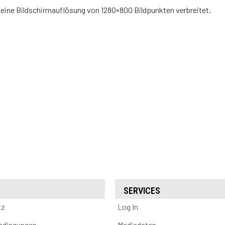
 eine Bildschirmauflösung von 1280×800 Bildpunkten verbreitet,
SERVICES
tz
Log In
edingungen
Mediadaten