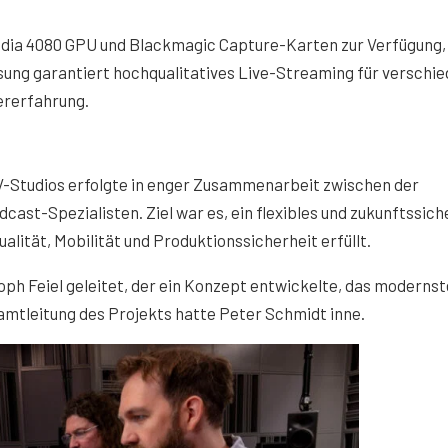
idia 4080 GPU und Blackmagic Capture-Karten zur Verfügung,
sung garantiert hochqualitatives Live-Streaming für verschi
ererfahrung.
V-Studios erfolgte in enger Zusammenarbeit zwischen der
ast-Spezialisten. Ziel war es, ein flexibles und zukunftssich
lität, Mobilität und Produktionssicherheit erfüllt.
ph Feiel geleitet, der ein Konzept entwickelte, das modernst
samtleitung des Projekts hatte Peter Schmidt inne.