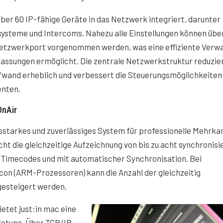
ber 60 IP-fähige Geräte in das Netzwerk integriert, darunter
ysteme und Intercoms. Nahezu alle Einstellungen können übe
Netzwerkport vorgenommen werden, was eine effiziente Verw
passungen ermöglicht. Die zentrale Netzwerkstruktur reduzie
wand erheblich und verbessert die Steuerungsmöglichkeiten 
nten.
OnAir
ngsstarkes und zuverlässiges System für professionelle Mehrk
ht die gleichzeitige Aufzeichnung von bis zu acht synchronisi
Timecodes und mit automatischer Synchronisation. Bei
on (ARM-Prozessoren) kann die Anzahl der gleichzeitig
gesteigert werden.
ietet just:in mac eine
Setups. Über TCP/IP