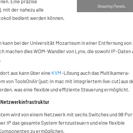
nen. Eine präzise
Skaarhoj Panels.
, mit der nahezu alle
okoll bedient werden können.
kann bei der Universität Mozarteum in einer Entfernung von 
ich machen dies WDM-Wandler von Lynx, die sowohl IP-Daten 
.
dort aus kann über eine
KVM
-Lösung auch das Multikamera-
 von ToolsOnAir (just:in mac mit integriertem live:cut) aus d
rden, was eine flexible und effiziente Steuerung ermöglicht.
 Netzwerkinfrastruktur
tem wird von einem Netzwerk mit sechs Switches und 98 Por
er IP das gesamte System fernzusteuern und eine flexible
 Komponenten zu ermöglichen.