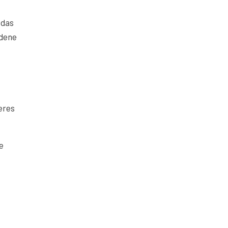
 das
edene
eres
e