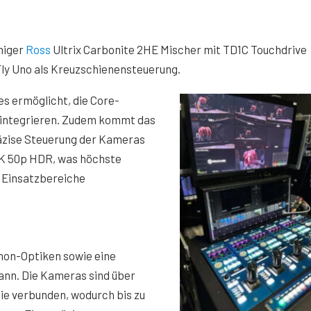
higer
Ross
Ultrix Carbonite 2HE Mischer mit TD1C Touchdrive
Fly Uno als Kreuzschienensteuerung.
s ermöglicht, die Core-
u integrieren. Zudem kommt das
äzise Steuerung der Kameras
 4K 50p HDR, was höchste
e Einsatzbereiche
non-Optiken sowie eine
ann. Die Kameras sind über
e verbunden, wodurch bis zu