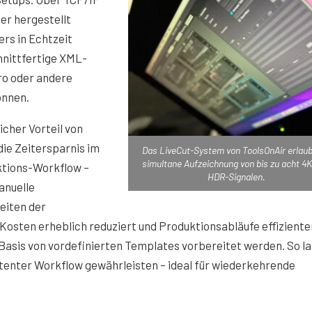
er hergestellt
rs in Echtzeit
hnittfertige XML-
o oder andere
önnen.
icher Vorteil von
 die Zeitersparnis im
Das LiveCut-System von ToolsOnAir erlaub
simultane Aufzeichnung von bis zu acht 4
tions-Workflow –
HDR-Signalen.
anuelle
iten der
osten erheblich reduziert und Produktionsabläufe effiziente
 Basis von vordefinierten Templates vorbereitet werden. So l
stenter Workflow gewährleisten – ideal für wiederkehrende