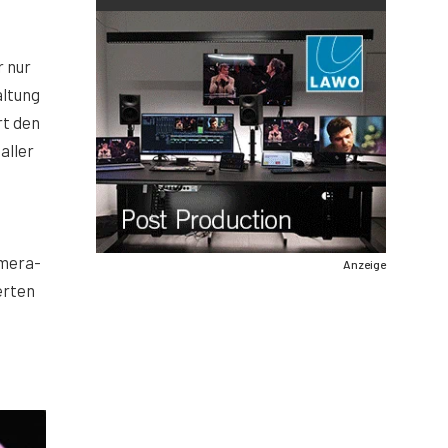
r nur
altung
rt den
aller
amera-
Anzeige
erten