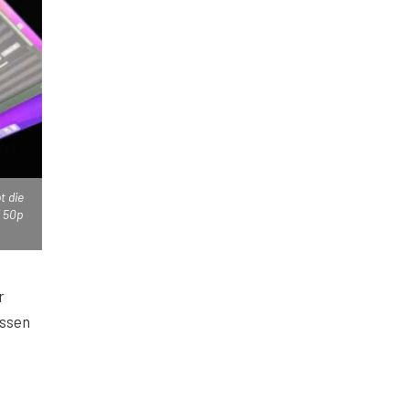
t die
K 50p
r
assen