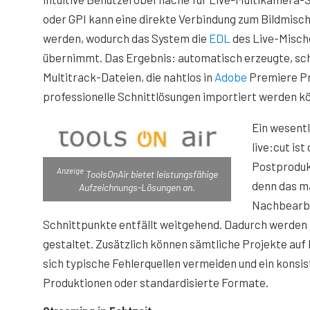
oder GPI kann eine direkte Verbindung zum Bildmisch
werden, wodurch das System die
EDL
des Live-Mische
übernimmt. Das Ergebnis: automatisch erzeugte, sc
Multitrack-Dateien, die nahtlos in
Adobe
Premiere Pr
professionelle Schnittlösungen importiert werden k
Ein wesentl
live:cut ist
Postproduk
Anzeige
ToolsOnAir bietet leistungsfähige
denn das m
Aufzeichnungs-Lösungen an.
Nachbearbe
Schnittpunkte entfällt weitgehend. Dadurch werden K
gestaltet. Zusätzlich können sämtliche Projekte auf
sich typische Fehlerquellen vermeiden und ein konsi
Produktionen oder standardisierte Formate.