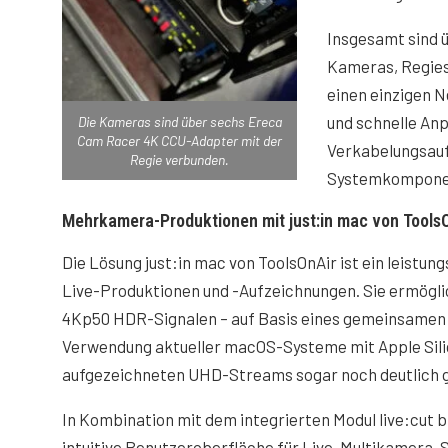
Insgesamt sind ü
Kameras, Regies
einen einzigen 
und schnelle An
Die Kameras sind über sechs Ereca
Cam Racer 4K CCU-Adapter mit der
Verkabelungsauf
Regie verbunden.
Systemkompone
Mehrkamera-Produktionen mit just:in mac von Tools
Die Lösung just:in mac von ToolsOnAir ist ein leistu
Live-Produktionen und -Aufzeichnungen. Sie ermöglic
4Kp50 HDR-Signalen – auf Basis eines gemeinsamen 
Verwendung aktueller macOS-Systeme mit Apple Silic
aufgezeichneten UHD-Streams sogar noch deutlich 
In Kombination mit dem integrierten Modul live:cut b
intuitive Benutzeroberfläche für Live-Multikamera-