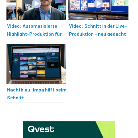
Video: Automatisierte
Video: Schnitt in der Live-
Highlight-Produktion für
Produktion – neu gedacht
Sport
Nachtblau: Impa hilft beim
Schnitt