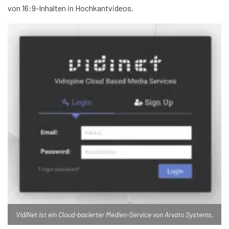
von 16:9-Inhalten in Hochkantvideos.
VidiNet ist ein Cloud-basierter Medien-Service von Arvato Systems.