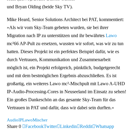
und Bryan Olding (beide Sky TV).
Mike Heard, Senior Solutions Architect bei PAT, kommentiert:
»Als wir vom Sky-Team gebeten wurden, sie bei ihrer
Migration nach IP zu unterstützen und ihr bewährtes
Lawo
mc²66 AP-Pult zu ersetzen, wussten wir sofort, was wir zu tun
hatten. Dieses Projekt ist ein perfektes Beispiel dafür, wie es
durch Vertrauen, Kommunikation und Zusammenarbeit
möglich ist, ein Projekt erfolgreich, pünktlich, budgetgerecht
und mit dem bestmöglichen Ergebnis abzuschließen. Es ist
großartig, ein weiteres Lawo mc²-Mischpult mit Lawo A-UHD
IP-Audio-Processing-Cores in Neuseeland im Einsatz zu sehen!
Ein großes Dankeschön an das gesamte Sky-Team für das
Vertrauen in PAT und dafür, dass wir dabei sein durften.«
Audio
IP
Lawo
Mischer
Share
0
Facebook
Twitter
Linkedin
Reddit
Whatsapp