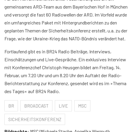
gemeinsames ARD-Team aus dem Bayerischen Hof in München
und versorgt die fast 60 Radiowellen der ARD. Im Vorfeld wurde
ein umfangreiches Paket mit Hintergrundberichten zu den
geplanten Themen der Sicherheitskonferenz erstellt, u.a. zu der
Frage, wie der Ukraine-Krieg das NATO-Bündnis verändert hat.
Fortlaufend gibt es in BR24 Radio Beiträge, Interviews,
Einschätzungen und Live-Gespräche. Ein exklusives Interview
mit Konferenzchef Christoph Heusgen bildet am Freitag, 14.
Februar, um 7.20 Uhr und um 8.20 Uhr den Auftakt der Radio-
Berichterstattung zur Konferenz, gesendet wird es im »Thema
des Tages« auf BR24 Radio.
BR
BROADCAST
LIVE
MSC
SICHERHEITSKONFERENZ
Bildrechte:
MSC/Michaela Stache, Angelika Warmuth,