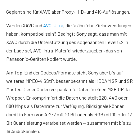
Geplant sind für XAVC aber Proxy-, HD- und 4K-Auflösungen.
Werden XAVC und
AVC-Ultra
, die ja ähnliche Zielanwendungen
haben, kompatibel sein? Bedingt: Sony sagt, dass man mit
XAVC durch die Unterstützung des sogenannten Level 5.2 in
der Lage sei, AVC-Intra-Material wiederzugeben, das von
Pana­sonic-Geräten kodiert wurde.
Am Top-End der Codecs/Formate sieht Sony aber bis auf
weiteres MPEG-4 SStP, besser bekannt als HDCAM SR und SR
Master. Dieser Codec verpackt die Daten in einen MXF-OP-1a-
Wrapper. Er komprimiert die Daten und stellt 220, 440 oder
880 Mbps als Datenrate zur Verfügung, Bildsignale können
damit in Form von 4:2:2 mit 10 Bit oder als RGB mit 10 oder 12
Bit Quantisierung verarbeitet werden — zusammen mit bis zu
16 Audiokanälen.