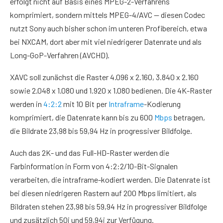
erfolgt nicht auf Basis eines MPEG-2-Verfahrens
komprimiert, sondern mittels MPEG-4/AVC — diesen Codec
nutzt Sony auch bisher schon im unteren Profibereich, etwa
bei NXCAM, dort aber mit viel niedrigerer Datenrate und als
Long-GoP-Verfahren (AVCHD).
XAVC soll zunächst die Raster 4.096 x 2.160, 3.840 x 2.160
sowie 2.048 x 1.080 und 1.920 x 1.080 bedienen. Die 4K-Raster
werden in
4:2:2
mit 10 Bit per
Intraframe
-­Kodierung
komprimiert, die Datenrate kann bis zu 600
Mbps
betragen,
die Bildrate 23,98 bis 59,94 Hz in progressiver Bildfolge.
Auch das 2K- und das Full-HD-Raster werden die
Farbinformation in Form von 4:2:2/10-Bit-Signalen
verarbeiten, die intraframe-kodiert werden. Die Datenrate ist
bei diesen niedrigeren Rastern auf 200 Mbps ­limitiert, als
Bildraten stehen 23,98 bis 59,94 Hz in progressiver Bildfolge
und zusätzlich 50i und 59,94i zur Verfügung.