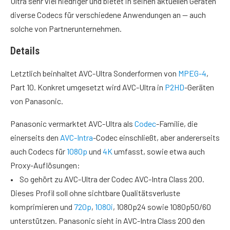
Ultra sehr viel niedriger und bietet in seinen aktuellen Geräten
diverse Codecs für verschiedene Anwendungen an — auch
solche von Partnerunternehmen.
Details
Letztlich beinhaltet AVC-Ultra Sonderformen von
MPEG-4
,
Part 10. Konkret umgesetzt wird AVC-Ultra in
P2HD
-Geräten
von Panasonic.
Panasonic vermarktet AVC-Ultra als
Codec
-Familie, die
einerseits den
AVC-Intra
-Codec einschließt, aber andererseits
auch Codecs für
1080p
und
4K
umfasst, sowie etwa auch
Proxy-Auflösungen:
• So gehört zu AVC-Ultra der Codec AVC-Intra Class 200.
Dieses Profil soll ohne sichtbare Qualitätsverluste
komprimieren und
720p
,
1080i
, 1080p24 sowie 1080p50/60
unterstützen. Panasonic sieht in AVC-Intra Class 200 den