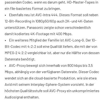
passenden Codec, wenn es darum geht, HD-Master-Tapes in
ein file-basiertes Format zu bringen.
• Ebenfalls neu ist AVC-Intra 444. Dieses Format soll neben
12-Bit-Recording in 1080p50/60p auch 2K- und 4K-Daten
unterstützen. Panasonic zeigte schon verschiedentlich
damit kodiertes 4K-Footage mit 400 Mbps.
• Ein weiteres Mitglied der Familie ist AVC-Long-G. Der 10-
Bit-Codec mit 4:2:2 soll eine Qualität liefern, die mit der von
MPEG-2 4:2:2 vergleichbar ist, aber nur die Hälfte von dessen
Datenrate benötigt.
• AVC-Proxy bewegt sich innerhalb von 800 kbps bis 3,5
Mbps, abhängig von der verfügbaren Datenrate. Dieser Codec
wendet sich an die cloud-basierte Produktion, wie sie etwa
Avid mit seinem ­Interplay-Sphere-System vorsieht. In der
höchsten Qualitätsstufe soll AVC-Proxy ein unkomprimiertes
Audiosignal enthalten.