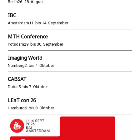
Berlin
26.-28. August
IBC
Amsterdam
11. bis 14. September
MTH Conference
Potsdam
29. bis 30. September
Imaging World
Nürnberg
2. bis 4. Oktober
CABSAT
Dubai
5. bis 7. Oktober
LEaT con 26
Hamburg
6. bis 8. Oktober