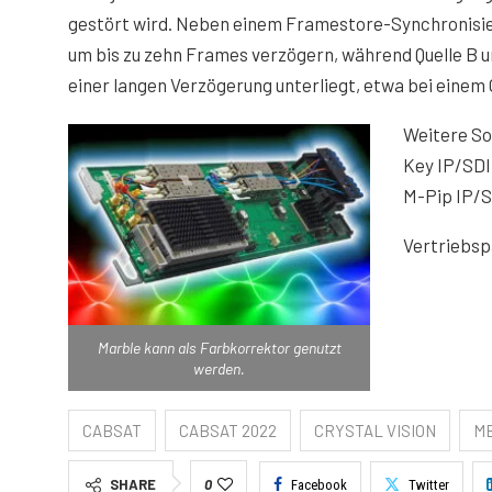
gestört wird. Neben einem Framestore-Synchronisier
um bis zu zehn Frames verzögern, während Quelle B 
einer langen Verzögerung unterliegt, etwa bei einem
Weitere So
Key IP/SDI
M-Pip IP/S
Vertriebspa
Marble kann als Farbkorrektor genutzt
werden.
CABSAT
CABSAT 2022
CRYSTAL VISION
M
SHARE
0
Facebook
Twitter