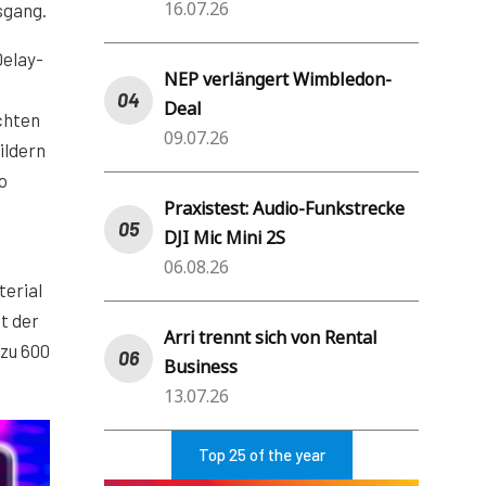
16.07.26
sgang.
Delay-
NEP verlängert Wimbledon-
Deal
chten
09.07.26
ildern
o
Praxistest: Audio-Funkstrecke
DJI Mic Mini 2S
06.08.26
erial
t der
Arri trennt sich von Rental
 zu 600
Business
13.07.26
Top 25 of the year