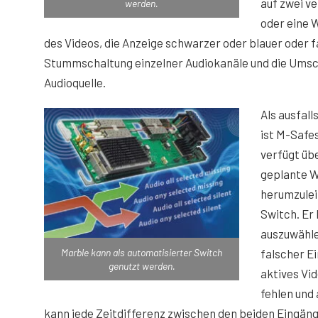
auf zwei v
werden.
oder eine 
des Videos, die Anzeige schwarzer oder blauer oder f
Stummschaltung einzelner Audiokanäle und die Umsc
Audioquelle.
Als ausfal
ist M-Safe
verfügt übe
geplante W
herumzulei
Switch. Er
auszuwähle
falscher E
Marble kann als automatisierter Switch
genutzt werden.
aktives Vi
fehlen und
kann jede Zeitdifferenz zwischen den beiden Eingäng