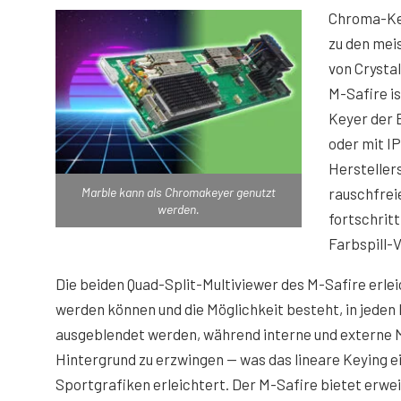
Chroma-Key
zu den mei
von Crysta
M-Safire i
Keyer der 
oder mit I
Herstellers
rauschfreie
Marble kann als Chromakeyer genutzt
werden.
fortschrit
Farbspill-
Die beiden Quad-Split-Multiviewer des M-Safire erleic
werden können und die Möglichkeit besteht, in jeden
ausgeblendet werden, während interne und externe 
Hintergrund zu erzwingen — was das lineare Keying e
Sportgrafiken erleichtert. Der M-Safire bietet erwe