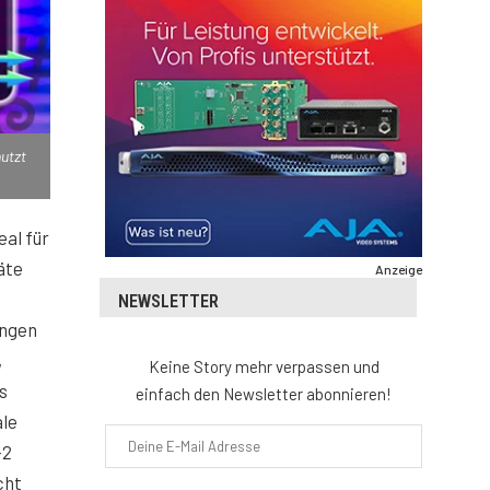
utzt
eal für
äte
Anzeige
NEWSLETTER
ungen
,
Keine Story mehr verpassen und
s
einfach den Newsletter abonnieren!
ale
-2
cht