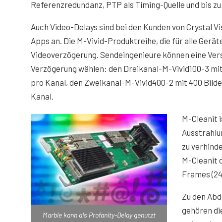
Referenzredundanz, PTP als Timing-Quelle und bis z
Auch Video-Delays sind bei den Kunden von Crystal Vis
Apps an. Die M-Vivid-Produktreihe, die für alle Gerät
Videoverzögerung. Sendeingenieure können eine Ver
Verzögerung wählen: den Dreikanal-M-Vivid100-3 mit 
pro Kanal, den Zweikanal-M-Vivid400-2 mit 400 Bilde
Kanal.
M-Cleanit i
Ausstrahlu
zu verhind
M-Cleanit 
Frames (24 
Zu den Ab
gehören di
Marble kann als Profanity-Delay genutzt