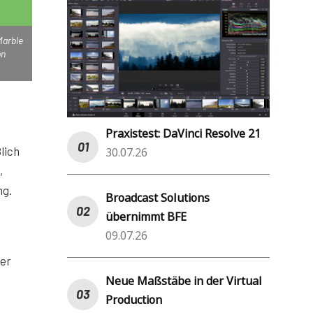
Marble
on
Praxistest: DaVinci Resolve 21
lich
30.07.26
,
ng.
Broadcast Solutions
übernimmt BFE
09.07.26
der
Neue Maßstäbe in der Virtual
Production