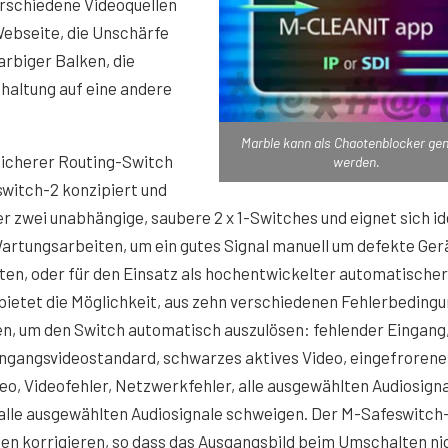
erschiedene Videoquellen
Webseite, die Unschärfe
arbiger Balken, die
haltung auf eine andere
Marble kann als Chaotenblocker gen
lsicherer Routing-Switch
werden.
switch-2 konzipiert und
r zwei unabhängige, saubere 2 x 1-Switches und eignet sich id
artungsarbeiten, um ein gutes Signal manuell um defekte Ger
ten, oder für den Einsatz als hochentwickelter automatischer
 bietet die Möglichkeit, aus zehn verschiedenen Fehlerbeding
n, um den Switch automatisch auszulösen: fehlender Eingang
ingangsvideostandard, schwarzes aktives Video, eingefrorene
deo, Videofehler, Netzwerkfehler, alle ausgewählten Audiosign
 alle ausgewählten Audiosignale schweigen. Der M-Safeswitch
en korrigieren, so dass das Ausgangsbild beim Umschalten ni