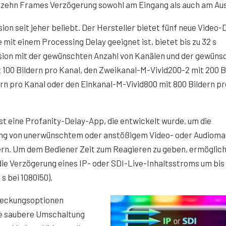
u zehn Frames Verzögerung sowohl am Eingang als auch am Au
ion seit jeher beliebt. Der Hersteller bietet fünf neue Video-
e mit einem Processing Delay geeignet ist, bietet bis zu 32 s
sion mit der gewünschten Anzahl von Kanälen und der gewüns
100 Bildern pro Kanal, den Zweikanal-M-Vivid200-2 mit 200 B
rn pro Kanal oder den Einkanal-M-Vivid800 mit 800 Bildern pr
st eine Profanity-Delay-App, die entwickelt wurde, um die
ng von unerwünschtem oder anstößigem Video- oder Audiomat
ern. Um dem Bediener Zeit zum Reagieren zu geben, ermöglich
die Verzögerung eines IP- oder SDI-Live-Inhaltsstroms um bis
s bei 1080i50).
deckungsoptionen
e saubere Umschaltung