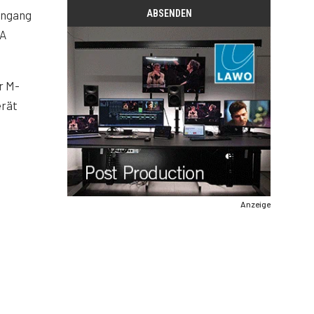
ingang
 A
r M-
erät
Anzeige