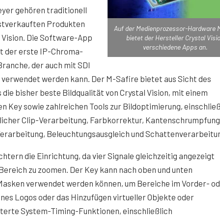
er gehören traditionell
stverkauften Produkten
Auf der Medienprozessor-Hardware 
l Vision. Die Software-App
bietet der Hersteller Crystal Visi
verschiedene Apps an.
st der erste IP-Chroma-
Branche, der auch mit SDI
P verwendet werden kann. Der M-Safire bietet aus Sicht des
 die bisher beste Bildqualität von Crystal Vision, mit einem
n Key sowie zahlreichen Tools zur Bildoptimierung, einschließ
tlicher Clip-Verarbeitung, Farbkorrektur, Kantenschrumpfung
Verarbeitung, Beleuchtungsausgleich und Schattenverarbeitu
htern die Einrichtung, da vier Signale gleichzeitig angezeigt
 Bereich zu zoomen. Der Key kann nach oben und unten
Masken verwendet werden können, um Bereiche im Vorder- o
ines Logos oder das Hinzufügen virtueller Objekte oder
iterte System-Timing-Funktionen, einschließlich