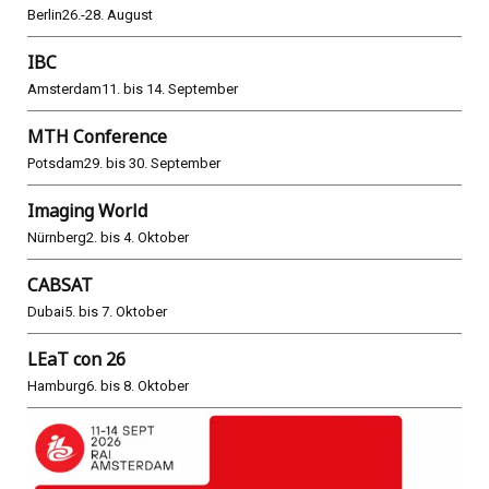
Berlin
26.-28. August
IBC
Amsterdam
11. bis 14. September
MTH Conference
Potsdam
29. bis 30. September
Imaging World
Nürnberg
2. bis 4. Oktober
CABSAT
Dubai
5. bis 7. Oktober
LEaT con 26
Hamburg
6. bis 8. Oktober