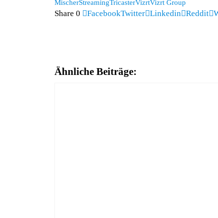
Mischer
Streaming
Tricaster
Vizrt
Vizrt Group
Share
0
Facebook
Twitter
Linkedin
Reddit
W
Ähnliche Beiträge: