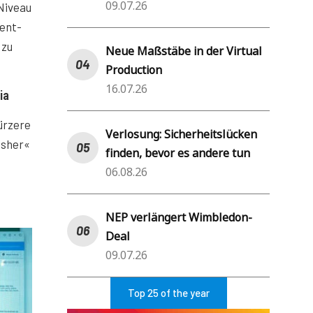
09.07.26
 Niveau
tent-
 zu
Neue Maßstäbe in der Virtual
Production
16.07.26
ia
ürzere
Verlosung: Sicherheitslücken
isher«
finden, bevor es andere tun
06.08.26
NEP verlängert Wimbledon-
Deal
09.07.26
Top 25 of the year