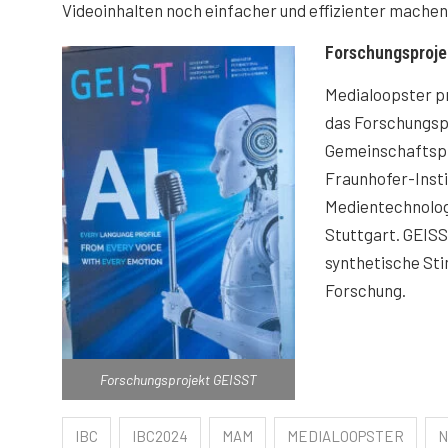
Videoinhalten noch einfacher und effizienter machen
Forschungsproje
Medialoopster p
das Forschungsp
Gemeinschaftsp
Fraunhofer-Instit
Medientechnologi
Stuttgart. GEISS
synthetische St
Forschung.
Forschungsprojekt GEISST
IBC
IBC2024
MAM
MEDIALOOPSTER
N