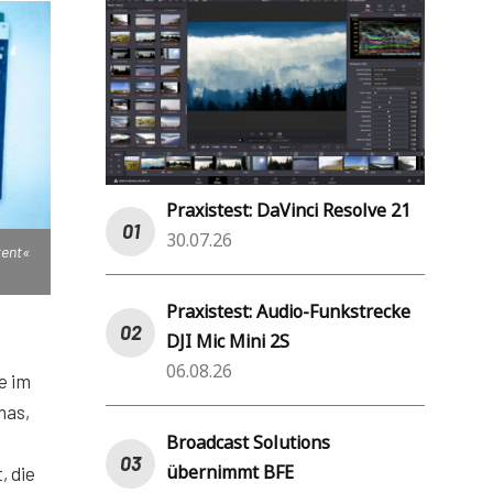
Praxistest: DaVinci Resolve 21
30.07.26
tent«
Praxistest: Audio-Funkstrecke
DJI Mic Mini 2S
06.08.26
e im
nas,
Broadcast Solutions
übernimmt BFE
, die