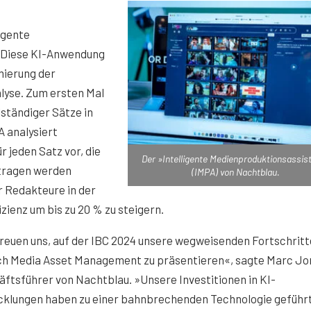
igente
. Diese KI-Anwendung
mierung der
lyse. Zum ersten Mal
lständiger Sätze in
 analysiert
 jeden Satz vor, die
Der »Intelligente Medienproduktionsassis
rtragen werden
(IMPA) von Nachtblau.
r Redakteure in der
izienz um bis zu 20 % zu steigern.
reuen uns, auf der IBC 2024 unsere wegweisenden Fortschritt
ch Media Asset Management zu präsentieren«, sagte Marc Jo
ftsführer von Nachtblau. »Unsere Investitionen in KI-
cklungen haben zu einer bahnbrechenden Technologie geführt