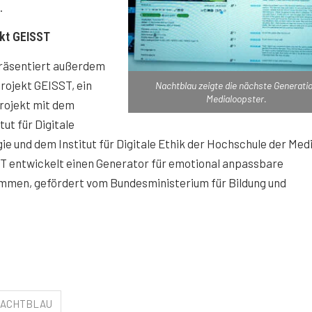
.
kt GEISST
räsentiert außerdem
rojekt GEISST, ein
Nachtblau zeigte die nächste Generati
Medialoopster.
rojekt mit dem
ut für Digitale
e und dem Institut für Digitale Ethik der Hochschule der Med
T entwickelt einen Generator für emotional anpassbare
immen, gefördert vom Bundesministerium für Bildung und
ACHTBLAU