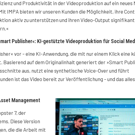
fizienz und Produktivität in der Videoproduktion auf ein neues
Mit IMPA bieten wir unseren Kunden die Möglichkeit, ihre Con
tion aktiv zu unterstützen und ihren Video-Output signifikant
rn.«
mart Publisher«: KI-gestützte Videoproduktion für Social Med
sher« vor – eine KI-Anwendung, die mit nur einem Klick eine k
lt. Basierend auf dem Originalinhalt generiert der »Smart Publ
schnitte aus, nutzt eine synthetische Voice-Over und führt
nden ist das Video bereit zur Veröffentlichung – und das alles
 Asset Management
opster 7, der
ms. Diese Version
n, die die Arbeit mit