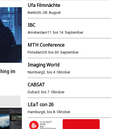
Ufa Filmnächte
Berlin
26.-28. August
IBC
Amsterdam
11. bis 14. September
MTH Conference
Potsdam
29. bis 30. September
Imaging World
hing im
WM 2026: ARD und ZDF im Remote-
E
Nürnberg
2. bis 4. Oktober
Modus
CABSAT
25.06.2026
Dubai
5. bis 7. Oktober
LEaT con 26
Hamburg
6. bis 8. Oktober