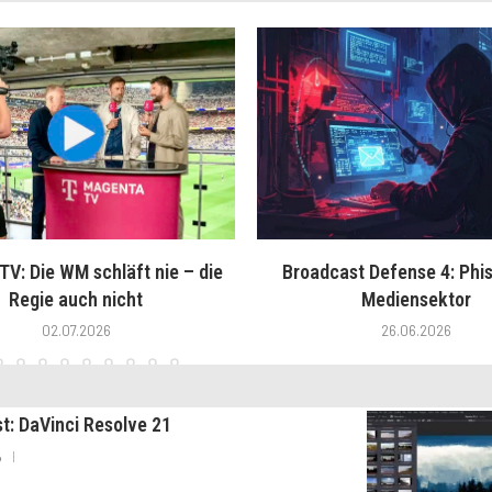
V: Die WM schläft nie – die
Broadcast Defense 4: Phis
Regie auch nicht
Mediensektor
02.07.2026
26.06.2026
st: DaVinci Resolve 21
6