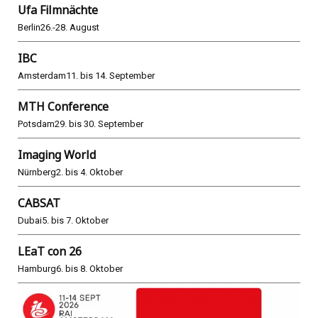
Ufa Filmnächte
Berlin
26.-28. August
IBC
Amsterdam
11. bis 14. September
MTH Conference
Potsdam
29. bis 30. September
Imaging World
Nürnberg
2. bis 4. Oktober
CABSAT
Dubai
5. bis 7. Oktober
LEaT con 26
Hamburg
6. bis 8. Oktober