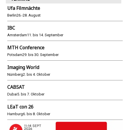
Ufa Filmnächte
Berlin
26.-28. August
IBC
Amsterdam
11. bis 14. September
MTH Conference
Potsdam
29. bis 30. September
Imaging World
Nürnberg
2. bis 4. Oktober
CABSAT
Dubai
5. bis 7. Oktober
LEaT con 26
Hamburg
6. bis 8. Oktober