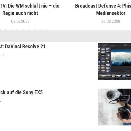
V: Die WM schläft nie – die
Broadcast Defense 4: Phis
Regie auch nicht
Mediensektor
02.07.2026
26.06.2026
st: DaVinci Resolve 21
6
lick auf die Sony FX5
6