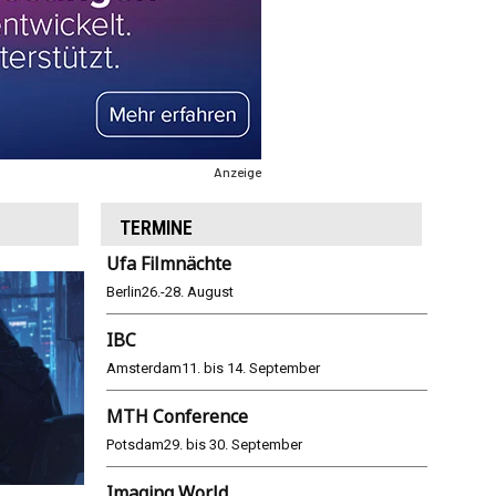
Anzeige
TERMINE
Ufa Filmnächte
Berlin
26.-28. August
IBC
Amsterdam
11. bis 14. September
MTH Conference
Potsdam
29. bis 30. September
Imaging World