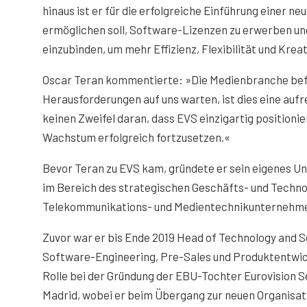
hinaus ist er für die erfolgreiche Einführung einer n
ermöglichen soll, Software-Lizenzen zu erwerben un
einzubinden, um mehr Effizienz, Flexibilität und Kreat
Oscar Teran kommentierte: »Die Medienbranche befin
Herausforderungen auf uns warten, ist dies eine auf
keinen Zweifel daran, dass EVS einzigartig positionie
Wachstum erfolgreich fortzusetzen.«
Bevor Teran zu EVS kam, gründete er sein eigenes U
im Bereich des strategischen Geschäfts- und Techn
Telekommunikations- und Medientechnikunternehmen
Zuvor war er bis Ende 2019 Head of Technology and So
Software-Engineering, Pre-Sales und Produktentwick
Rolle bei der Gründung der EBU-Tochter Eurovision S
Madrid, wobei er beim Übergang zur neuen Organisat