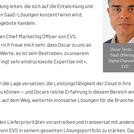
ung leiten, die sich auf die Entwicklung und
n SaaS-Lösungen konzentrieren wird.
ngebote handeln.
en Chief Marketing Officer von EVS,
»Ich freue mich sehr, dass Oscar zu uns an
Oscar Teran,
 Werte, es ist sein Bestreben, zu unserem
SaaS Offering
Digital Channel
ringt sehr eindrucksvolle Expertise mit«,
EVS.
 die Lage versetzen, die Leistungsfähigkeit der Cloud in ihre
zu können — und Oscars reiche Erfahrung in diesem Bereich wi
, auf dem Weg, weiterhin innovative Lösungen für die Branche
u den Lieferprioritäten vorantreiben und transversal mit ander
on EVS in seinem gesamten Lösungsportfolio zu stärken. Da