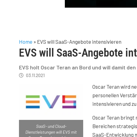
Home
»
EVS will SaaS-Angebote intensivieren
EVS will SaaS-Angebote int
EVS holt Oscar Teran an Bord und will damit den
03.11.2021
Oscar Teran wird n
personellen Verstär
intensivieren und zu
Oscar Teran bringt 
Bereichen strategi
SaaS- und Cloud-
Dienstleistungen will EVS mit
SaaS-Entwicklung mi