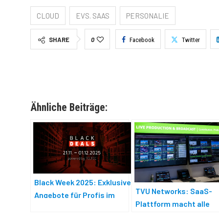
CLOUD
EVS. SAAS
PERSONALIE
SHARE
0
Facebook
Twitter
Ähnliche Beiträge:
Black Week 2025: Exklusive
TVU Networks: SaaS-
Angebote für Profis im
Plattform macht alle
Videobereich
Prozesse sichtbar