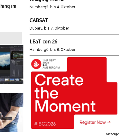
hing im
WM 2026: ARD und ZDF im Remote-
E
Nürnberg
2. bis 4. Oktober
Modus
CABSAT
25.06.2026
Dubai
5. bis 7. Oktober
LEaT con 26
Hamburg
6. bis 8. Oktober
Anzeige