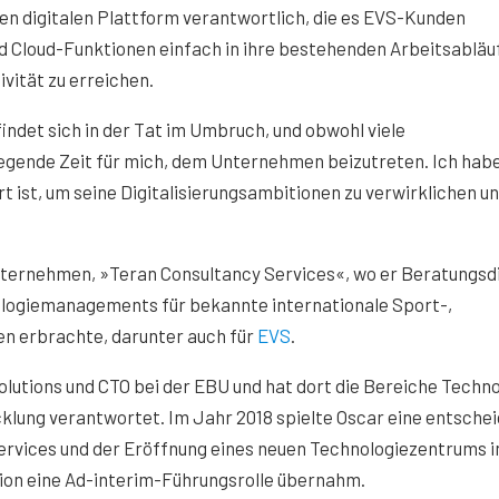
euen digitalen Plattform verantwortlich, die es EVS-Kunden
d Cloud-Funktionen einfach in ihre bestehenden Arbeitsabläu
ivität zu erreichen.
det sich in der Tat im Umbruch, und obwohl viele
regende Zeit für mich, dem Unternehmen beizutreten. Ich hab
rt ist, um seine Digitalisierungsambitionen zu verwirklichen un
nternehmen, »Teran Consultancy Services«, wo er Beratungsd
ologiemanagements für bekannte internationale Sport-,
 erbrachte, darunter auch für
EVS
.
lutions und CTO bei der EBU und hat dort die Bereiche Techno
lung verantwortet. Im Jahr 2018 spielte Oscar eine entsche
ervices und der Eröffnung eines neuen Technologiezentrums i
ion eine Ad-interim-Führungsrolle übernahm.