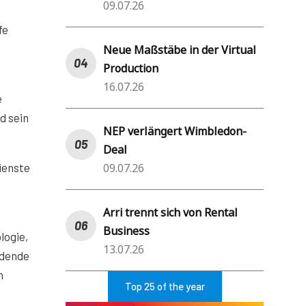
09.07.26
fe
Neue Maßstäbe in der Virtual
Production
16.07.26
e
d sein
NEP verlängert Wimbledon-
Deal
09.07.26
ienste
Arri trennt sich von Rental
Business
logie,
13.07.26
idende
n
Top 25 of the year