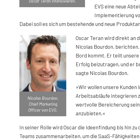
Oscar Teran intensivieren.
EVS eine neue Abteil
Implementierung vo
Dabei soll es sich um bestehende und neue Produkta
Oscar Teran wird direkt an d
Nicolas Bourdon, berichten. 
Bord kommt. Er teilt unsere
Erfolg beizutragen, und er b
sagte Nicolas Bourdon.
»Wir wollen unsere Kunden in
Arbeitsabläufe integrieren 
Nicolas Bourdon,
Chief Marketing
wertvolle Bereicherung sein
Officer von EVS.
anzubieten.«
In seiner Rolle wird Oscar die Ideenfindung bis hin z
Teams zusammenarbeiten, um die SaaS-Fähigkeiten v