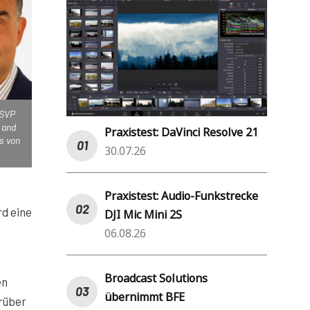
 SVP
 and
Praxistest: DaVinci Resolve 21
s von
30.07.26
Praxistest: Audio-Funkstrecke
rd eine
DJI Mic Mini 2S
06.08.26
Broadcast Solutions
en
übernimmt BFE
rüber