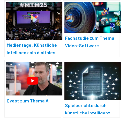
Fachstudie zum Thema
Medientage: Künstliche
Video-Software
Intelligenz als digitales
Dilemma
Qvest zum Thema AI
Spielberichte durch
künstliche Intelligenz