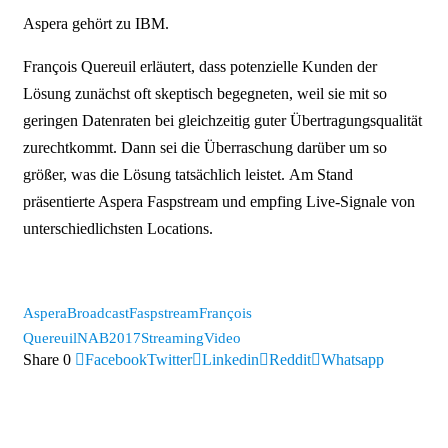
Aspera gehört zu IBM.
François Quereuil erläutert, dass potenzielle Kunden der
Lösung zunächst oft skeptisch begegneten, weil sie mit so
geringen Datenraten bei gleichzeitig guter Übertragungsqualität
zurechtkommt. Dann sei die Überraschung darüber um so
größer, was die Lösung tatsächlich leistet. Am Stand
präsentierte Aspera Faspstream und empfing Live-Signale von
unterschiedlichsten Locations.
Aspera
Broadcast
Faspstream
François
Quereuil
NAB2017
Streaming
Video
Share
0
Facebook
Twitter
Linkedin
Reddit
Whatsapp