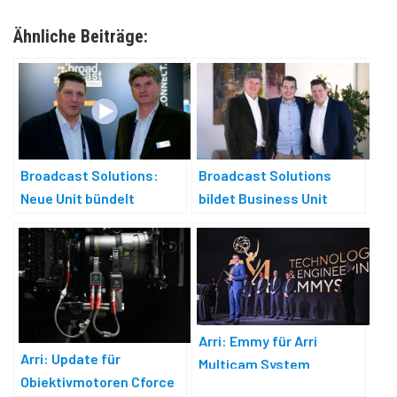
Ähnliche Beiträge:
Broadcast Solutions:
Broadcast Solutions
Neue Unit bündelt
bildet Business Unit
Kompetenzen
»Broadcast Solutions
Connect«
Arri: Emmy für Arri
Arri: Update für
Multicam System
Objektivmotoren Cforce