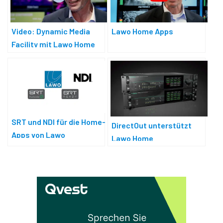
Video: Dynamic Media
Lawo Home Apps
Facility mit Lawo Home
Apps
SRT und NDI für die Home-
DirectOut unterstützt
Apps von Lawo
Lawo Home