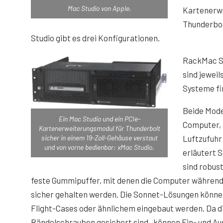
Mac Studio von Apple.
Kartenerw
Thunderbol
Studio gibt es drei Konfigurationen.
RackMac St
sind jeweil
Systeme fi
Beide Mode
Ein Mac Studio und ein PCIe-
Computer, 
Kartenerweiterungsmodul für Thunderbolt
sicher in einem 19-Zoll-Gehäuse verstaut
Luftzufuhr
und von vorne bedienbar: xMac Studio.
erläutert 
sind robus
feste Gummipuffer, mit denen die Computer während
sicher gehalten werden. Die Sonnet-Lösungen könne
Flight-Cases oder ähnlichem eingebaut werden. Da d
Rändelschrauben gesichert sind, können Ein- und A