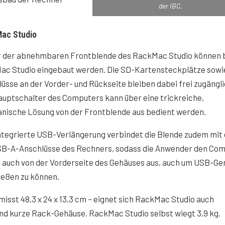
der IBC.
ac Studio
r der abnehmbaren Frontblende des RackMac Studio können b
Mac Studio eingebaut werden. Die SD-Kartensteckplätze sowi
üsse an der Vorder- und Rückseite bleiben dabei frei zugängli
uptschalter des Computers kann über eine trickreiche,
nische Lösung von der Frontblende aus bedient werden.
integrierte USB-Verlängerung verbindet die Blende zudem mit
SB-A-Anschlüsse des Rechners, sodass die Anwender den Co
n auch von der Vorderseite des Gehäuses aus, auch um USB-Ge
ießen zu können.
isst 48,3 x 24 x 13,3 cm – eignet sich RackMac Studio auch
 und kurze Rack-Gehäuse. RackMac Studio selbst wiegt 3,9 kg.