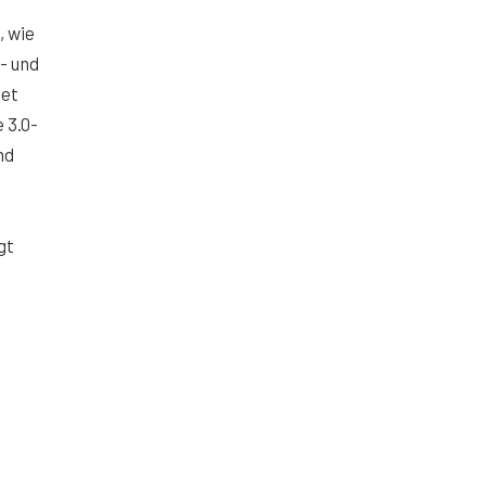
, wie
- und
det
 3.0-
nd
gt