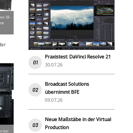
nem 19-
rne
der
Praxistest: DaVinci Resolve 21
30.07.26
Broadcast Solutions
übernimmt BFE
09.07.26
Neue Maßstäbe in der Virtual
Production
n bei