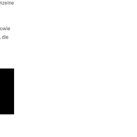
inzelne
sowie
 die