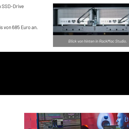
n SSD-Drive
 von 685 Euro an.
Blick von hinten in RackMac Studio.