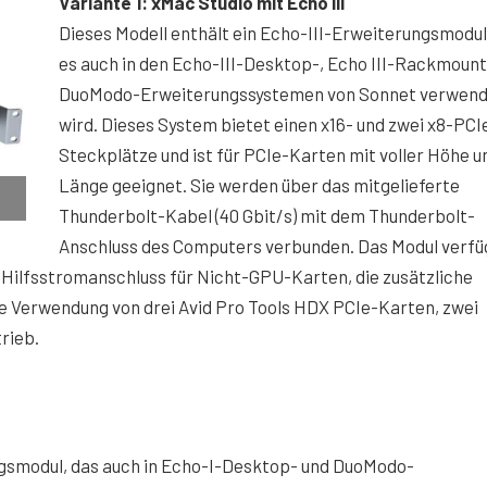
Variante 1: xMac Studio mit Echo III
Dieses Modell enthält ein Echo-III-Erweiterungsmodul
es auch in den Echo-III-Desktop-, Echo III-Rackmount
DuoModo-Erweiterungssystemen von Sonnet verwen
wird. Dieses System bietet einen x16- und zwei x8-PCIe
Steckplätze und ist für PCIe-Karten mit voller Höhe u
Länge geeignet. Sie werden über das mitgelieferte
Thunderbolt-Kabel (40 Gbit/s) mit dem Thunderbolt-
Anschluss des Computers verbunden. Das Modul verfü
-Hilfsstromanschluss für Nicht-GPU-Karten, die zusätzliche
ie Verwendung von drei Avid Pro Tools HDX PCIe-Karten, zwei
rieb.
ngsmodul, das auch in Echo-I-Desktop- und DuoModo-