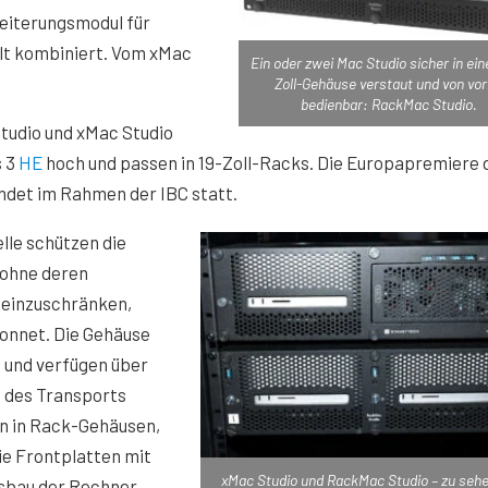
eiterungsmodul für
t kombiniert. Vom xMac
Ein oder zwei Mac Studio sicher in ei
Zoll-Gehäuse verstaut und von vo
bedienbar: RackMac Studio.
udio und xMac Studio
s 3
HE
hoch und passen in 19-Zoll-Racks. Die Europapremiere 
ndet im Rahmen der IBC statt.
lle schützen die
ohne deren
 einzuschränken,
Sonnet. Die Gehäuse
t und verfügen über
 des Transports
n in Rack-Gehäusen,
ie Frontplatten mit
xMac Studio und RackMac Studio – zu sehe
usbau der Rechner