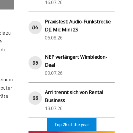
16.07.26
Praxistest: Audio-Funkstrecke
DJI Mic Mini 2S
is zu
06.08.26
e
ch.
NEP verlängert Wimbledon-
Deal
09.07.26
 einem
mputer
Arri trennt sich von Rental
räte
Business
13.07.26
Top 25 of the year