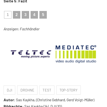
Seite 5: Fazit
1
2
3
4
5
Anzeigen: Fachhändler
DJI
DROHNE
TEST
TOP-STORY
Autor:
Sas Kaykha, (Christine Gebhard, Gerd Voigt-Müller)
Bildrechte:
Sas Kaykha (14), DJI (10)