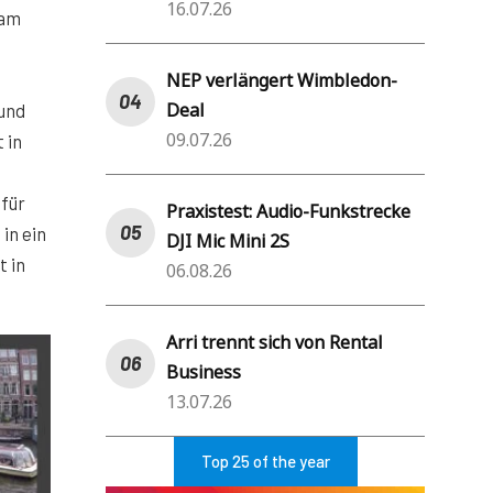
16.07.26
 am
NEP verlängert Wimbledon-
Deal
und
09.07.26
 in
 für
Praxistest: Audio-Funkstrecke
in ein
DJI Mic Mini 2S
t in
06.08.26
Arri trennt sich von Rental
Business
13.07.26
Top 25 of the year