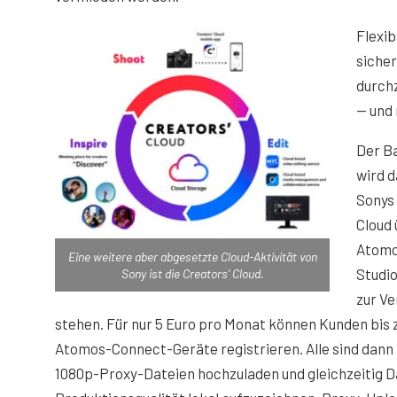
Flexib
sicher
durchz
— und
Der B
wird d
Sonys 
Cloud
Atomo
Eine weitere aber abgesetzte Cloud-Aktivität von
Studio
Sony ist die Creators‘ Cloud.
zur V
stehen. Für nur 5 Euro pro Monat können Kunden bis 
Atomos-Connect-Geräte registrieren. Alle sind dann 
1080p-Proxy-Dateien hochzuladen und gleichzeitig D