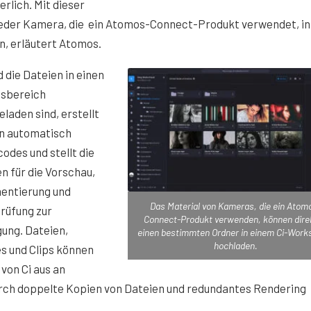
rlich. Mit dieser
 jeder Kamera, die ein Atomos-Connect-Produkt verwendet, in
, erläutert Atomos.
 die Dateien in einen
tsbereich
laden sind, erstellt
nn automatisch
odes und stellt die
n für die Vorschau,
ntierung und
Das Material von Kameras, die ein Atom
rüfung zur
Connect-Produkt verwenden, können direk
ung. Dateien,
einen bestimmten Ordner in einem Ci-Wor
hochladen.
s und Clips können
 von Ci aus an
ch doppelte Kopien von Dateien und redundantes Rendering