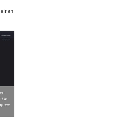
 einen
os-
t in
kspace