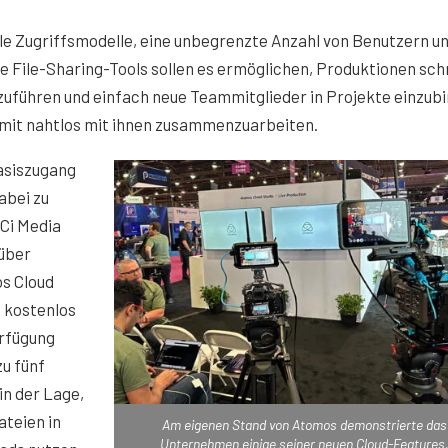
le Zugriffsmodelle, eine unbegrenzte Anzahl von Benutzern u
e File-Sharing-Tools sollen es ermöglichen, Produktionen sch
uführen und einfach neue Teammitglieder in Projekte einzub
 mit nahtlos mit ihnen zusammenzuarbeiten.
asiszugang
abei zu
Ci Media
 über
s Cloud
 kostenlos
erfügung
zu fünf
in der Lage,
ateien in
Am eigenen Stand von Atomos demonstrierte das
Unternehmen einige seiner neuen Cloud-Features