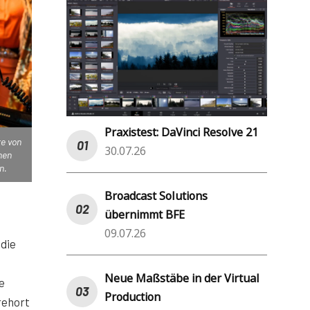
Praxistest: DaVinci Resolve 21
re von
30.07.26
nen
n.
Broadcast Solutions
übernimmt BFE
09.07.26
die
Neue Maßstäbe in der Virtual
e
Production
rehort