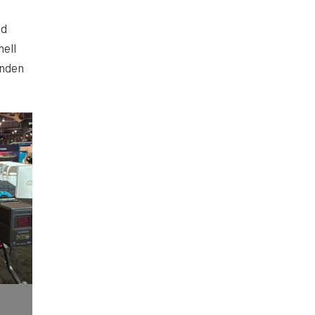
nd
nell
inden
.