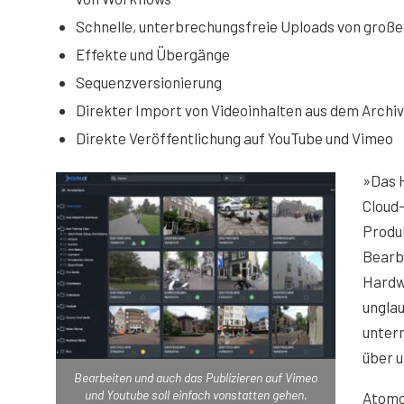
Schnelle, unterbrechungsfreie Uploads von große
Effekte und Übergänge
Sequenzversionierung
Direkter Import von Videoinhalten aus dem Archiv
Direkte Veröffentlichung auf YouTube und Vimeo
»Das 
Cloud-
Produk
Bearbe
Hardwa
unglau
unter
über u
Bearbeiten und auch das Publizieren auf Vimeo
und Youtube soll einfach vonstatten gehen.
Atomos