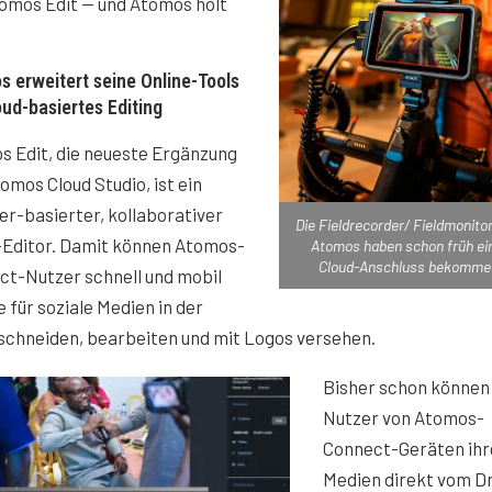
tomos Edit — und Atomos holt
 erweitert seine Online-Tools
ud-basiertes Editing
s Edit, die neueste Ergänzung
omos Cloud Studio, ist ein
r-basierter, kollaborativer
Die Fieldrecorder/ Fieldmonito
-Editor. Damit können Atomos-
Atomos haben schon früh ei
Cloud-Anschluss bekomme
ct-Nutzer schnell und mobil
e für soziale Medien in der
schneiden, bearbeiten und mit Logos versehen.
Bisher schon können 
Nutzer von Atomos-
Connect-Geräten ihr
Medien direkt vom D