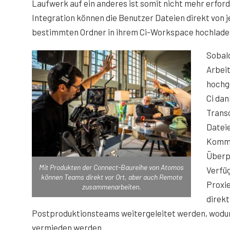
Laufwerk auf ein anderes ist somit nicht mehr erforde
Integration können die Benutzer Dateien direkt von
bestimmten Ordner in ihrem Ci-Workspace hochladen
Sobald
Arbei
hochge
Ci da
Transc
Dateie
Komme
Überp
Mit Produkten der Connect-Baureihe von Atomos
Verfüg
können Teams direkt vor Ort, aber auch Remote
Proxie
zusammenarbeiten.
direkt
Postproduktionsteams weitergeleitet werden, wodur
vermieden werden.