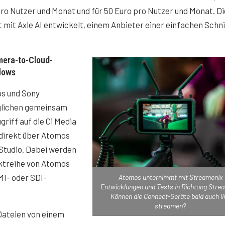
ro Nutzer und Monat und für 50 Euro pro Nutzer und Monat. Di
it Axle AI entwickelt, einem Anbieter einer einfachen Schni
mera-to-Cloud-
lows
s und Sony
lichen gemeinsam
griff auf die Ci Media
 direkt über Atomos
Studio. Dabei werden
ktreihe von Atomos
MI- oder SDI-
Atomos unternimmt mit Streamonix
Entwicklungen und Tests in Richtung Stre
Können die Connect-Geräte bald auch li
streamen?
Dateien von einem