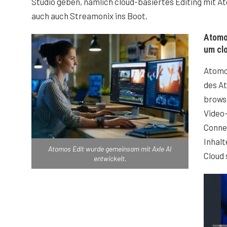
Studio geben, nämlich cloud-basiertes Editing mit A
auch auch Streamonix ins Boot.
Atomos
um clo
Atomo
des At
browse
Video
Conne
Inhalt
Atomos Edit wurde gemeinsam mit Axle AI
Cloud 
entwickelt.