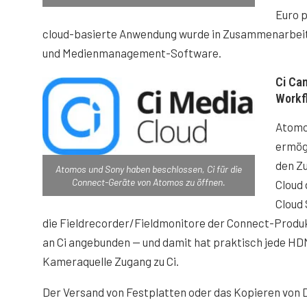
Euro p
cloud-basierte Anwendung wurde in Zusammenarbeit m
und Medienmanagement-Software.
Ci Ca
Workf
Atomo
ermög
den Zu
Atomos und Sony haben beschlossen, Ci für die
Connect-Geräte von Atomos zu öffnen.
Cloud
Cloud 
die Fieldrecorder/Fieldmonitore der Connect-Produ
an Ci angebunden — und damit hat praktisch jede HD
Kameraquelle Zugang zu Ci.
Der Versand von Festplatten oder das Kopieren von 