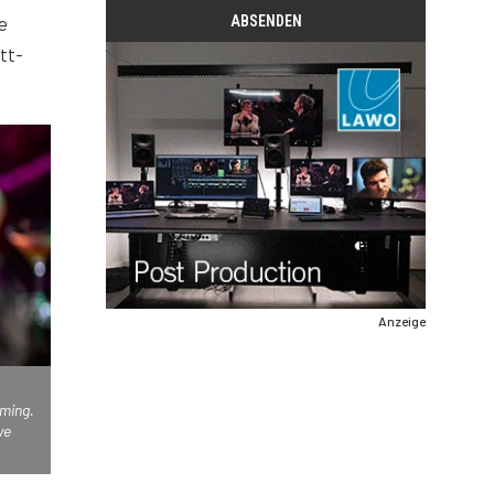
e
tt-
Anzeige
aming.
ve