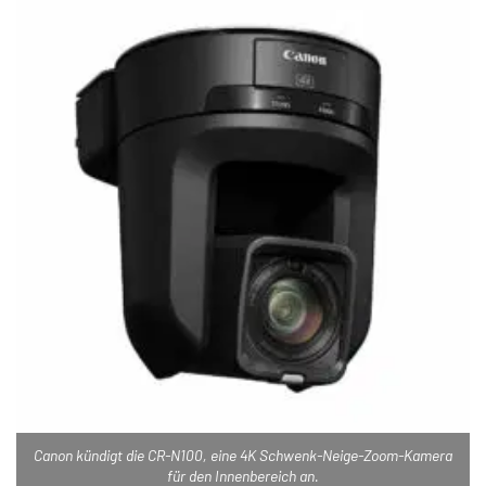
Canon kündigt die CR-N100, eine 4K Schwenk-Neige-Zoom-Kamera
für den Innenbereich an.