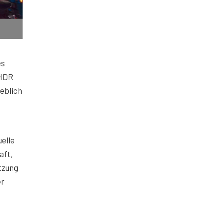
es
 HDR
eblich
elle
aft,
tzung
er