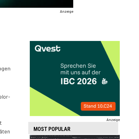
Anzeige
ngen
elor-
Anzeige
t
MOST POPULAR
räten