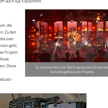
HdM auch Aja-Equipment.
um, die
n. Zu den
dia over
rken geht,
as Projekt
flows
en. Diese
Es entstand eine Live-Übertragung unter Einsatz de
Technikergebnisse der Projekte.
adcast-