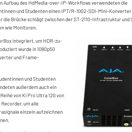
en Aufbau des HdMedia-over-IP-Workflows verwendeten die
ntinnen und Studenten einen IPT/R-10G2-SDI-Mini-Konverter
er die Brücke schlägt zwischen der ST-2110-Infrastruktur und 
en wie Monitoren.
Box integriert, um HDR-zu-
duziert wurde in 1080p50
verter und Frame-
tudentinnen und Studenten
ndeten außerdem auch ein
Reihe von Ki Pro Ultra 12G von
s Recorder, um alle
asignale einzeln aufzeichnen
nnen.