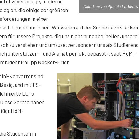
ietet zuverlässige, moderne
ColorBox von Aja, ein Farbkonv
logien, die einige der größten
sforderungen in einer
cast-Umgebung lösen. Wir waren auf der Suche nach starken
rn für unsere Projekte, die uns nicht nur dabei helfen, unsere
sch zu verstehen und umzusetzen, sondern uns als Studieren
lich unterstützen — und Aja hat perfekt gepasst«, sagt HdM-
rstudent Philipp Nöcker-Prior.
Mini-Konverter sind
lässig, und mit FS-
efinierte LUTs
 Diese Geräte haben
 fügt HdM-
die Studenten in