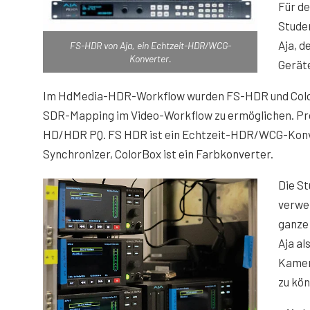
Für d
Stude
Aja, d
FS-HDR von Aja, ein Echtzeit-HDR/WCG-
Konverter.
Gerät
Im HdMedia-HDR-Workflow wurden FS-HDR und Color
SDR-Mapping im Video-Workflow zu ermöglichen. Pro
HD/HDR PQ. FS HDR ist ein Echtzeit-HDR/WCG-Kon
Synchronizer, ColorBox ist ein Farbkonverter.
Die S
verwe
ganze 
Aja al
Kamer
zu kö