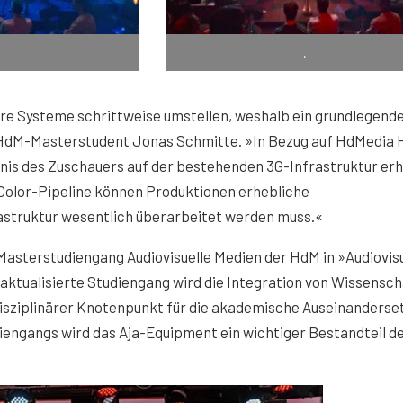
.
.
hre Systeme schrittweise umstellen, weshalb ein grundlegend
so HdM-Masterstudent Jonas Schmitte. »In Bezug auf HdMedia
bnis des Zuschauers auf der bestehenden 3G-Infrastruktur erh
Color-Pipeline können Produktionen erhebliche
rastruktur wesentlich überarbeitet werden muss.«
terstudiengang Audiovisuelle Medien der HdM in »Audiovisu
ktualisierte Studiengang wird die Integration von Wissensch
rdisziplinärer Knotenpunkt für die akademische Auseinanderse
diengangs wird das Aja-Equipment ein wichtiger Bestandteil d