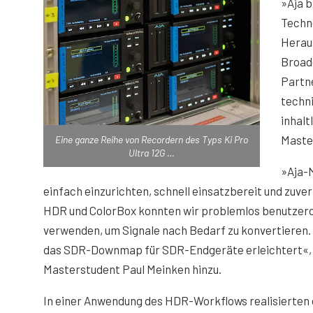
»Aja b
Techno
Herau
Broad
Partne
techni
inhalt
Maste
Eine ganze Reihe von Recordern des Typs Ki Pro
Ultra 12G …
»Aja-
einfach einzurichten, schnell einsatzbereit und zuver
HDR und ColorBox konnten wir problemlos benutzerd
verwenden, um Signale nach Bedarf zu konvertieren.
das SDR-Downmap für SDR-Endgeräte erleichtert«,
Masterstudent Paul Meinken hinzu.
In einer Anwendung des HDR-Workflows realisierten 