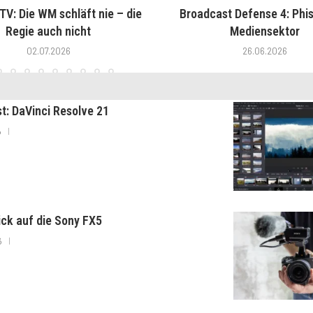
V: Die WM schläft nie – die
Broadcast Defense 4: Phis
Regie auch nicht
Mediensektor
02.07.2026
26.06.2026
st: DaVinci Resolve 21
6
lick auf die Sony FX5
6