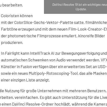
DaVinci Resolve 19 ist ein wichtiges ne
u bearbeiten.
Update.
Coloristen können
mit der ColorSlice-Sechs-Vektor-Palette satte, filmähnliche
Farbtöne erzeugen und mit dem neuen Film-Look-Creator-Ef
der photometrische Filmprozesse emuliert, kinoreife Bilder
produzieren.
In Fairlight kann IntelliTrack AI zur Bewegungsverfolgung un
automatischen Schwenken von Audio verwendet werden. VF
Künstler in Fusion verfügen über ein erweitertes Set an USD
sowie ein neues Multipoly-Rotoscoping-Tool, das alle Masken
einer einzigen Liste anzeigt.
 die Nutzung für große Unternehmen mit mehreren Benutzern,
beiten, vereinfachen. Es gibt auch Unterstützung für die Liv
in einen DaVinci Resolve-Ordner hochlädt, während die Kamer