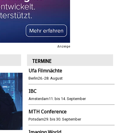
Anzeige
TERMINE
Ufa Filmnächte
Berlin
26.-28. August
IBC
Amsterdam
11. bis 14. September
MTH Conference
Potsdam
29. bis 30. September
Imaging World