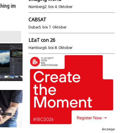
hing im
WM 2026: ARD und ZDF im Remote-
E
Nürnberg
2. bis 4. Oktober
Modus
CABSAT
25.06.2026
Dubai
5. bis 7. Oktober
LEaT con 26
Hamburg
6. bis 8. Oktober
Anzeige