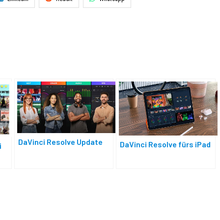
DaVinci Resolve Update
DaVinci Resolve fürs iPad
i