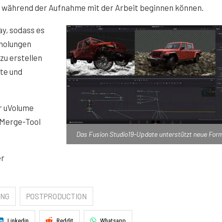
s während der Aufnahme mit der Arbeit beginnen können.
ay, sodass es
rholungen
zu erstellen
te und
r uVolume
-Merge-Tool
Das Fusion Studio19-Update unterstützt neue For
er
ING
POSTPRODUCTION
Linkedin
Reddit
Whatsapp