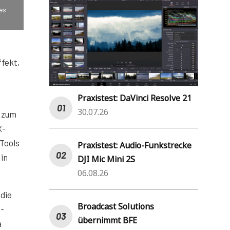
ues
fekt,
Praxistest: DaVinci Resolve 21
30.07.26
d zum
X-
-Tools
Praxistest: Audio-Funkstrecke
 in
DJI Mic Mini 2S
06.08.26
 die
Broadcast Solutions
e-
übernimmt BFE
a