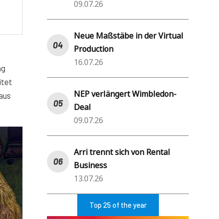
09.07.26
Neue Maßstäbe in der Virtual
Production
16.07.26
ng
itet
NEP verlängert Wimbledon-
raus
Deal
09.07.26
Arri trennt sich von Rental
Business
13.07.26
Top 25 of the year