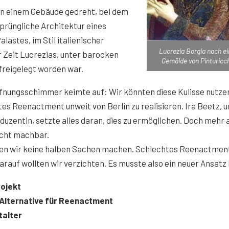
 in einem Gebäude gedreht, bei dem
sprüngliche Architektur eines
astes, im Stil italienischer
Lucrezia Borgia nach e
r Zeit Lucrezias, unter barocken
Gemälde von Pinturicch
freigelegt worden war.
ffnungsschimmer keimte auf: Wir könnten diese Kulisse nutze
es Reenactment unweit von Berlin zu realisieren. Ira Beetz, 
uzentin, setzte alles daran, dies zu ermöglichen. Doch mehr a
icht machbar.
ten wir keine halben Sachen machen. Schlechtes Reenactment
arauf wollten wir verzichten. Es musste also ein neuer Ansatz 
rojekt
s Alternative für Reenactment
talter