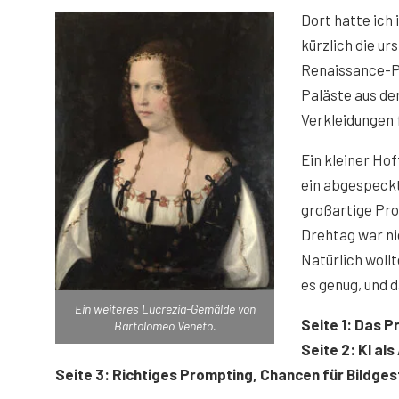
Dort hatte ich
kürzlich die ur
Renaissance-Pal
Paläste aus de
Verkleidungen 
Ein kleiner Ho
ein abgespeckt
großartige Prod
Drehtag war n
Natürlich woll
es genug, und d
Ein weiteres Lucrezia-Gemälde von
Seite 1: Das P
Bartolomeo Veneto.
Seite 2: KI al
Seite 3: Richtiges Prompting, Chancen für Bildges