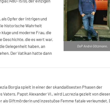
ia (1480–1519), der einzigen
 als Opfer der Intrigen und
die historische Wahrheit
e kluge und moderne Frau, die
e Geschichte, die es wert war,
 die Gelegenheit haben, an
DoP André Götzmann.
ehen. Der Vatikan hatte dann
zia Borgia spielt in einer der skandalösesten Phasen der
s Vaters, Papst Alexander VI., wird Lucrezia gezielt von dies
ter als Giftmörderin und inzestuöse Femme fatale verleumdet. 