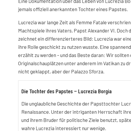
Eine Dokumentation über das Leben von Lucrezia Borg
jemals offiziell anerkannten Tochter eines Papstes.
Lucrezia war lange Zeit als Femme Fatale verschrien,
Machtspiele ihres Vaters, Papst Alexander VI. Doch 
zeichnet ein differenzierteres Bild: Lucrezia war ein
ihre Rolle geschickt zu nutzen wusste. Eine spannend
erzählt zu werden – und das Beste daran: Wir sollten
Originalschauplätzen unter anderem im Vatikan zu dr
nicht geklappt, aber der Palazzo Sforza.
Die Tochter des Papstes – Lucrezia Borgia
Die unglaubliche Geschichte der Papsttochter Lucre
Renaissance. Unter der intriganten Herrschaft ihre
und ihrem Bruder für politische Ziele benutzt, spä
wahre Lucrezia interessiert nur wenige.