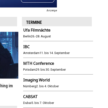
Anzeige
TERMINE
Ufa Filmnächte
Berlin
26.-28. August
IBC
Amsterdam
11. bis 14. September
MTH Conference
Potsdam
29. bis 30. September
Imaging World
hing im
WM 2026: ARD und ZDF im Remote-
E
Nürnberg
2. bis 4. Oktober
Modus
CABSAT
25.06.2026
Dubai
5. bis 7. Oktober