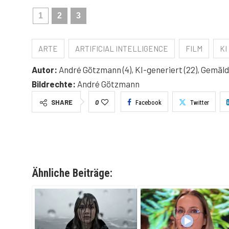
1
2
3
ARTE
ARTIFICIAL INTELLIGENCE
FILM
KI
Autor:
André Götzmann (4), KI-generiert (22), Gemälde
Bildrechte:
André Götzmann
SHARE
0
Facebook
Twitter
Ähnliche Beiträge: