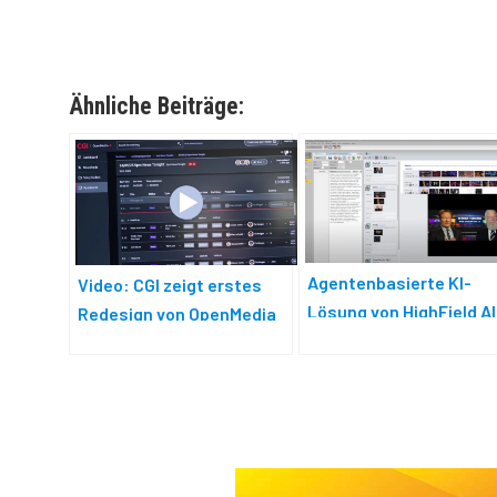
Ähnliche Beiträge:
Agentenbasierte KI-
Video: CGI zeigt erstes
Lösung von HighField AI
Redesign von OpenMedia
OpenMedia