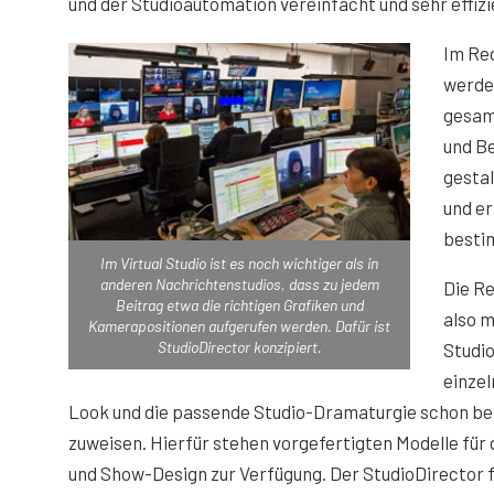
und der Studioautomation vereinfacht und sehr effizi
Im Re
werde
gesam
und Be
gestal
und er
besti
Im Virtual Studio ist es noch wichtiger als in
anderen Nachrichtenstudios, dass zu jedem
Die R
Beitrag etwa die richtigen Grafiken und
also 
Kamerapositionen aufgerufen werden. Dafür ist
StudioDirector konzipiert.
Studi
einzel
Look und die passende Studio-Dramaturgie schon bei
zuweisen. Hierfür stehen vorgefertigten Modelle für 
und Show-Design zur Verfügung. Der StudioDirector fü