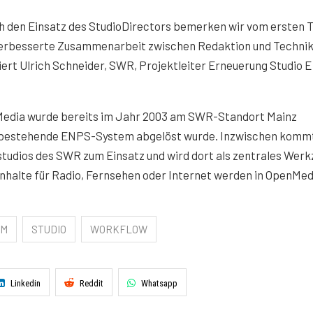
h den Einsatz des StudioDirectors bemerken wir vom ersten 
verbesserte Zusammenarbeit zwischen Redaktion und Technik
iert Ulrich Schneider, SWR, Projektleiter Erneuerung Studio E
.
edia wurde bereits im Jahr 2003 am SWR-Standort Mainz
das bestehende ENPS-System abgelöst wurde. Inzwischen komm
tudios des SWR zum Einsatz und wird dort als zentrales Wer
Inhalte für Radio, Fernsehen oder Internet werden in OpenMed
OM
STUDIO
WORKFLOW
Linkedin
Reddit
Whatsapp