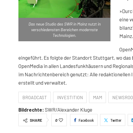
»Durc
eine 
Das neue Studio des SWR in Mainz nutzt in
bilanz
verschiedensten Bereichen modernste
Technologien.
Mainz
OpenM
eingeführt. Es folgte der Standort Stuttgart, wo 
OpenMedia in allen Landesfunkhäusern und Regionals
im Nachrichtenbereich genutzt: Alle redaktionellen 
erstellt und verwaltet.
BROADCAST
INVESTITION
MAM
NEWSRO
Bildrechte:
SWR/Alexander Kluge
SHARE
0
Facebook
Twitter