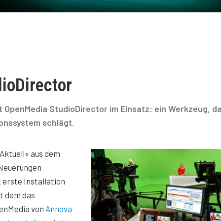
ioDirector
t OpenMedia StudioDirector im Einsatz: ein Werkzeug, da
onssystem schlägt.
Aktuell« aus dem
e Neuerungen
t erste Installation
it dem das
enMedia von
Annova