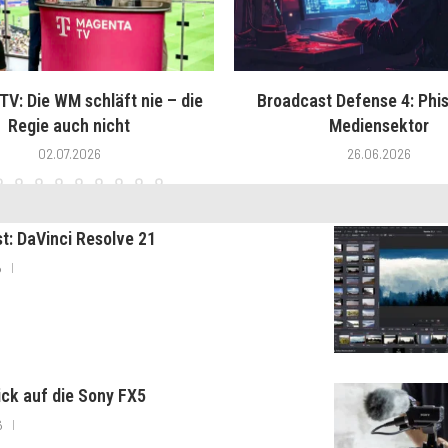
V: Die WM schläft nie – die
Broadcast Defense 4: Phis
Regie auch nicht
Mediensektor
02.07.2026
26.06.2026
st: DaVinci Resolve 21
6
lick auf die Sony FX5
6