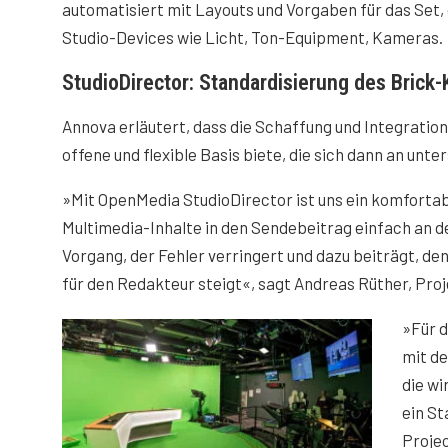
automatisiert mit Layouts und Vorgaben für das Set, d
Studio-Devices wie Licht, Ton-Equipment, Kameras.
StudioDirector: Standardisierung des Brick
Annova erläutert, dass die Schaffung und Integration
offene und flexible Basis biete, die sich dann an un
»Mit OpenMedia StudioDirector ist uns ein komfortabl
Multimedia-Inhalte in den Sendebeitrag einfach an den
Vorgang, der Fehler verringert und dazu beiträgt, de
für den Redakteur steigt«, sagt Andreas Rüther, Proj
»Für 
mit de
die w
ein St
Projec