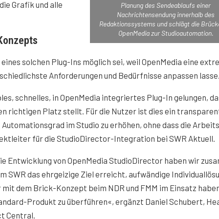
ie Grafik und alle
Planung des Sendeablaufs einer
Nachrichtensendung innerhalb des
Redaktionssystems und schlägt die Brück
OpenMedia zur Studioautomation.
-Konzepts
 eines solchen Plug-Ins möglich sei, weil OpenMedia eine ext
terschiedlichste Anforderungen und Bedürfnisse anpassen lasse
es, schnelles, in OpenMedia integriertes Plug-In gelungen, da
 richtigen Platz stellt. Für die Nutzer ist dies ein transparen
n Automationsgrad im Studio zu erhöhen, ohne dass die Arbeits
ektleiter für die StudioDirector-Integration bei SWR Aktuell.
die Entwicklung von OpenMedia StudioDirector haben wir zu
m SWR das ehrgeizige Ziel erreicht, aufwändige Individuallös
ir mit dem Brick-Konzept beim NDR und FMM im Einsatz haben,
andard-Produkt zu überführen«, ergänzt Daniel Schubert, He
t Central.