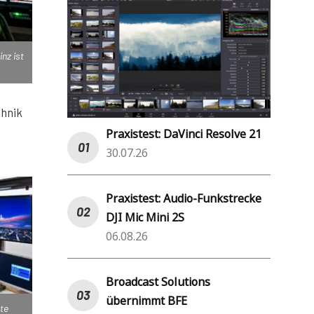
nz ist
chnik
Praxistest: DaVinci Resolve 21
30.07.26
Praxistest: Audio-Funkstrecke
DJI Mic Mini 2S
06.08.26
Broadcast Solutions
übernimmt BFE
nte