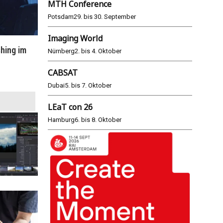
MTH Conference
Potsdam
29. bis 30. September
Imaging World
hing im
WM 2026: ARD und ZDF im Remote-
E
Nürnberg
2. bis 4. Oktober
Modus
CABSAT
25.06.2026
Dubai
5. bis 7. Oktober
LEaT con 26
Hamburg
6. bis 8. Oktober