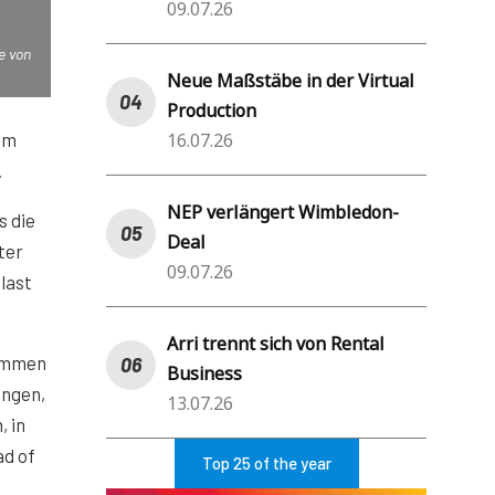
09.07.26
e von
Neue Maßstäbe in der Virtual
Production
16.07.26
rem
.
NEP verlängert Wimbledon-
s die
Deal
ter
09.07.26
last
Arri trennt sich von Rental
sammen
Business
ungen,
13.07.26
 in
ad of
Top 25 of the year