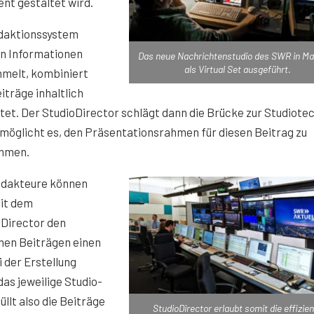
ent gestaltet wird.
daktionssystem
n Informationen
Das neue Nachrichtenstudio des SWR in Mai
als Virtual Set ausgeführt.
melt, kombiniert
iträge inhaltlich
tet. Der StudioDirector schlägt dann die Brücke zur Studiote
möglicht es, den Präsentationsrahmen für diesen Beitrag zu
mmen.
edakteure können
mit dem
oDirector den
nen Beiträgen einen
 der Erstellung
das jeweilige Studio-
llt also die Beiträge
StudioDirector erlaubt somit die effizie