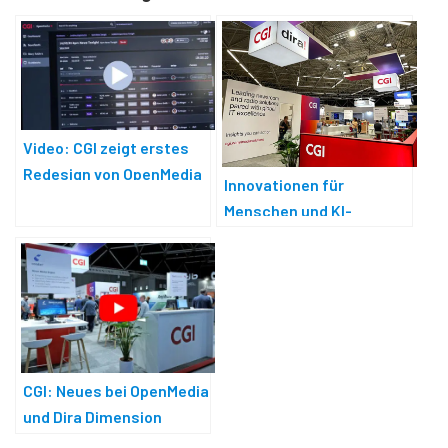
Video: CGI zeigt erstes
Redesign von OpenMedia
Innovationen für
Menschen und KI-
gesteuerte Workflows bei
CGI
CGI: Neues bei OpenMedia
und Dira Dimension