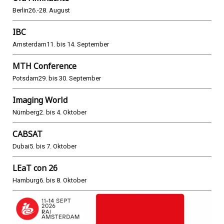
Berlin
26.-28. August
IBC
Amsterdam
11. bis 14. September
MTH Conference
Potsdam
29. bis 30. September
Imaging World
Nürnberg
2. bis 4. Oktober
CABSAT
Dubai
5. bis 7. Oktober
LEaT con 26
Hamburg
6. bis 8. Oktober