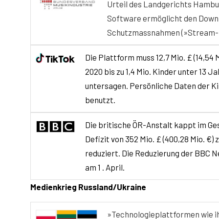
Urteil des Landgerichts Hambur
Software ermöglicht den Down
Schutzmassnahmen (»Stream-Rip
Die Plattform muss 12,7 Mio. £ (14,54
2020 bis zu 1,4 Mio. Kinder unter 13 
untersagen. Persönliche Daten der K
benutzt
.
Die britische ÖR-Anstalt kappt im G
Defizit von 352 Mio. £ (400,28 Mio. €
reduziert. Die Reduzierung der BBC N
am
1 . April.
Medienkrieg Russland/Ukraine
»Technologieplattformen wie ih