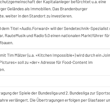
chutzgemeinschaft der Kapitalanleger befürchtet u.a. eine
ger Geländes als Immobilien. Das Brandenburger
, weiter in den Standort zu investieren.
d dem Titel »Audio.Forward« will der Sendetechnik-Spezialist 
, RauteMusik und Radio 5.0 einen nationalen Marktführer für
fbauen.
it Tim Mälzer (u.a. »Kitchen Impossible«) wird durch ein Joi
Pictures« soll zu »der« Adresse für Food-Content im
en.
ragung der Spiele der Bundesliga und 2. Bundesliga zur Sport
hre verlängert. Die Übertragungen erfolgen per Glasfaser un