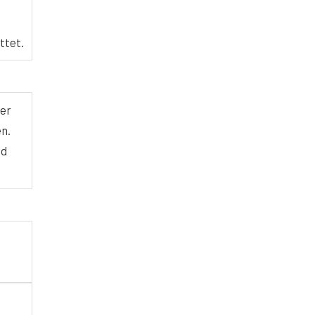
ttet.
der
en.
nd