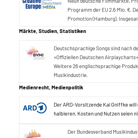
Neun deutsche Filmmärkte, Pr
Programm der EU 2,6 Mio. €. De
Promotion (Hamburg). Insgesamt
Märkte, Studien, Statistiken
Deutschsprachige Songs sind nach dem
»Offiziellen Deutschen Airplaycharts«.
Weitere 26 englischsprachige Produk
Musikindustrie.
Medienrecht, Medienpolitik
Der ARD-Vorsitzende Kai Gniffke will
halbieren. Kosten und Nutzen seien ni
Der Bundesverband Musikindustr