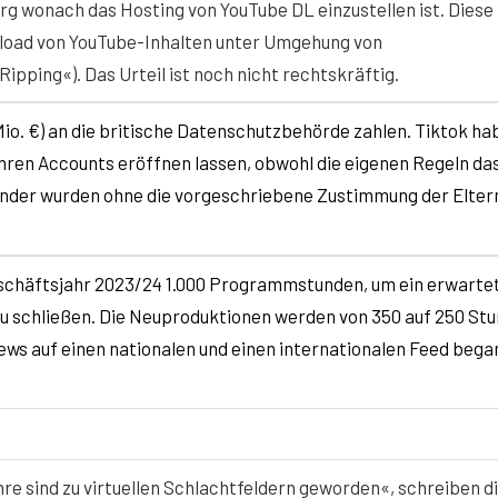
g wonach das Hosting von YouTube DL einzustellen ist. Diese
load von YouTube-Inhalten unter Umgehung von
ping«). Das Urteil ist noch nicht rechtskräftig.
 Mio. €) an die britische Datenschutzbehörde zahlen. Tiktok ha
Jahren Accounts eröffnen lassen, obwohl die eigenen Regeln da
inder wurden ohne die vorgeschriebene Zustimmung der Elter
eschäftsjahr 2023/24 1.000 Programmstunden, um ein erwarte
) zu schließen. Die Neuproduktionen werden von 350 auf 250 St
ews auf einen nationalen und einen internationalen Feed bega
re sind zu virtuellen Schlachtfeldern geworden«, schreiben d