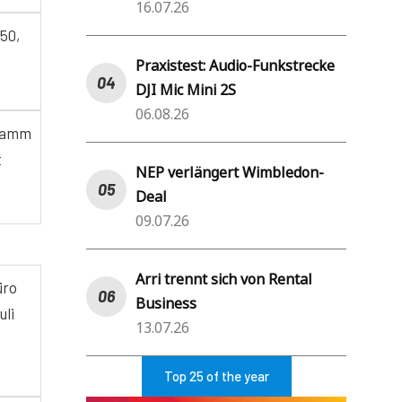
16.07.26
/50,
Praxistest: Audio-Funkstrecke
DJI Mic Mini 2S
06.08.26
gramm
t
NEP verlängert Wimbledon-
Deal
09.07.26
Arri trennt sich von Rental
üro
Business
uli
13.07.26
Top 25 of the year