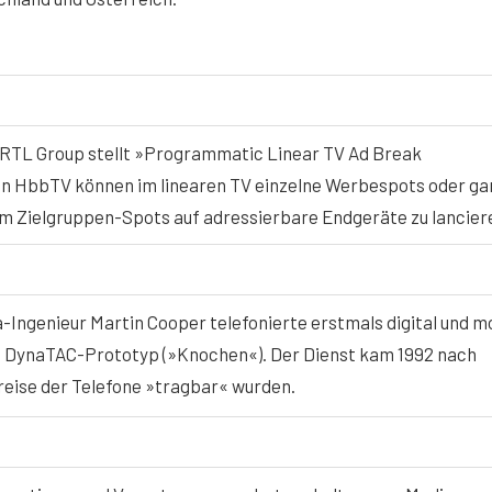
RTL Group stellt »Programmatic Linear TV Ad Break
on HbbTV können im linearen TV einzelne Werbespots oder ga
m Zielgruppen-Spots auf adressierbare Endgeräte zu lancier
a-Ingenieur Martin Cooper telefonierte erstmals digital und m
n DynaTAC-Prototyp (»Knochen«). Der Dienst kam 1992 nach
reise der Telefone »tragbar« wurden.