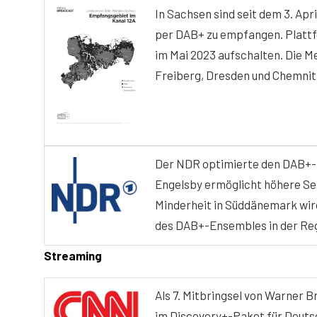
In Sachsen sind seit dem 3. Apr
per DAB+ zu empfangen. Plattf
im Mai 2023 aufschalten. Die M
Freiberg, Dresden und Chemnit
Der NDR optimierte den DAB+-E
Engelsby ermöglicht höhere Se
Minderheit in Süddänemark wir
des DAB+-Ensembles in der Re
Streaming
Als 7. Mitbringsel von Warner B
im Discovery+-Paket für Deuts