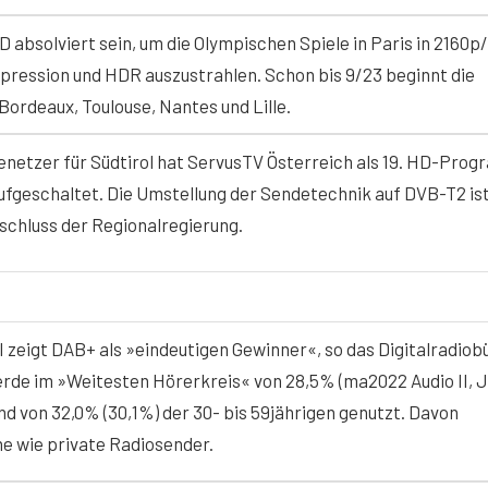
D absolviert sein, um die Olympischen Spiele in Paris in 2160p
ression und HDR auszustrahlen. Schon bis 9/23 beginnt die
 Bordeaux, Toulouse, Nantes und Lille.
enetzer für Südtirol hat ServusTV Österreich als 19. HD-Pro
fgeschaltet. Die Umstellung der Sendetechnik auf DVB-T2 is
eschluss der Regionalregierung.
 zeigt DAB+ als »eindeutigen Gewinner«, so das Digitalradiob
de im »Weitesten Hörerkreis« von 28,5% (ma2022 Audio II, J
d von 32,0% (30,1%) der 30- bis 59jährigen genutzt. Davon
he wie private Radiosender.