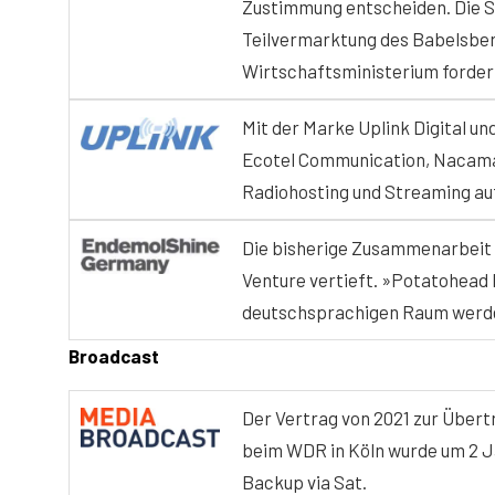
Zustimmung entscheiden. Die S
Teilvermarktung des Babelsber
Wirtschaftsministerium forderte
Mit der Marke Uplink Digital un
Ecotel Communication, Nacamar
Radiohosting und Streaming au
Die bisherige Zusammenarbeit m
Venture vertieft. »Potatohead 
deutschsprachigen Raum werd
Broadcast
Der Vertrag von 2021 zur Übert
beim WDR in Köln wurde um 2 Ja
Backup via Sat.