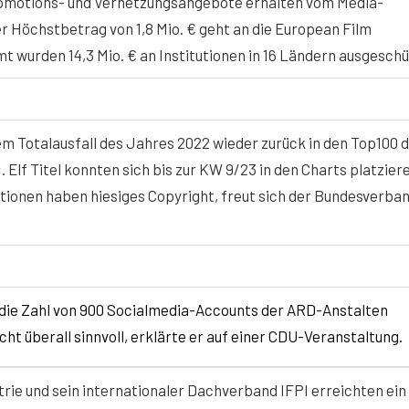
omotions- und Vernetzungsangebote erhalten vom Media-
r Höchstbetrag von 1,8 Mio. € geht an die European Film
 wurden 14,3 Mio. € an Institutionen in 16 Ländern ausgeschü
 Totalausfall des Jahres 2022 wieder zurück in den Top100 
 Elf Titel konnten sich bis zur KW 9/23 in den Charts platzier
tionen haben hiesiges Copyright, freut sich der Bundesverba
 die Zahl von 900 Socialmedia-Accounts der ARD-Anstalten
cht überall sinnvoll, erklärte er auf einer CDU-Veranstaltung.
ie und sein internationaler Dachverband IFPI erreichten ein