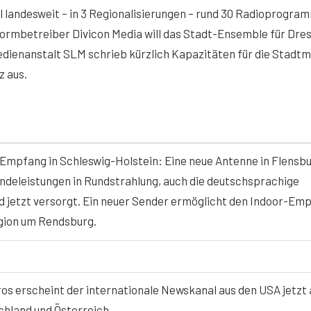
il landesweit – in 3 Regionalisierungen – rund 30 Radioprogra
ormbetreiber Divicon Media will das Stadt-Ensemble für Dre
edienanstalt SLM schrieb kürzlich Kapazitäten für die Stadt
z aus.
mpfang in Schleswig-Holstein: Eine neue Antenne in Flensb
ndeleistungen in Rundstrahlung, auch die deutschsprachige
d jetzt versorgt. Ein neuer Sender ermöglicht den Indoor-Em
gion um Rendsburg.
ros erscheint der internationale Newskanal aus den USA jetzt
chland und Österreich.