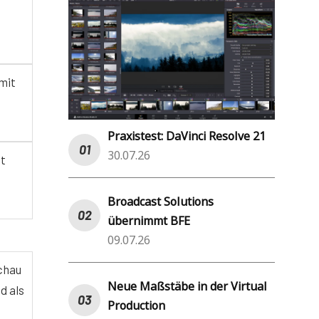
mit
Praxistest: DaVinci Resolve 21
30.07.26
nt
Broadcast Solutions
übernimmt BFE
09.07.26
schau
Neue Maßstäbe in der Virtual
d als
Production