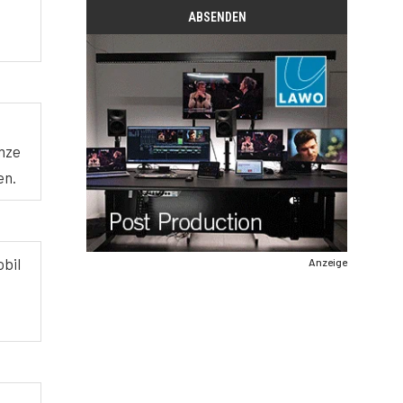
nze
en.
obil
Anzeige