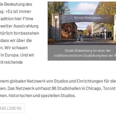
die Bedeutung des
ng: »Es ist immer
adition hier Filme
tweiter Ausstrahlung
atürlich fortbestehen
dass wir über die
n. Wir schauen
Studio Babelsberg ist einer der
in Europa. Und wir
traditionsreichsten Studiokomplexe der W
eitreichende
 einem globalen Netzwerk von Studios und Einrichtungen für die
ehen. Das Netzwerk umfasst 86 Studiohallen in Chicago, Toront
n, historischen und speziellen Studios.
BABELSBERG