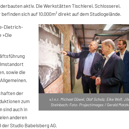
erbauten aktiv. Die Werkstätten Tischlerei, Schlosserei,
befinden sich auf 10.000m² direkt auf dem Studiogelände.
e-Dietrich-
e »Die
häftsführung
ilmstandort
n, sowie die
 Allgemeinen.
chaften der
v.l.n.r. Michael Düwel, Olaf Scholz, Eike Wolf, Jö
oduktionen zum
Steinbach; Foto: ProjectImages / Gerald Matzk
 sind auch in
ielen anderen
 der Studio Babelsberg AG.