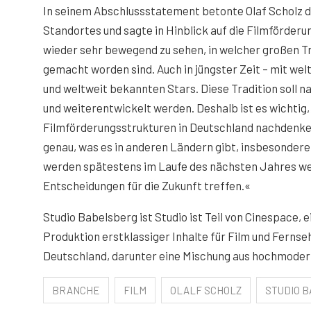
In seinem Abschlussstatement betonte Olaf Scholz 
Standortes und sagte in Hinblick auf die Filmförderu
wieder sehr bewegend zu sehen, in welcher großen Tr
gemacht worden sind. Auch in jüngster Zeit – mit wel
und weltweit bekannten Stars. Diese Tradition soll n
und weiterentwickelt werden. Deshalb ist es wichtig, 
Filmförderungsstrukturen in Deutschland nachdenke
genau, was es in anderen Ländern gibt, insbesondere 
werden spätestens im Laufe des nächsten Jahres w
Entscheidungen für die Zukunft treffen.«
Studio Babelsberg ist Studio ist Teil von Cinespace,
Produktion erstklassiger Inhalte für Film und Ferns
Deutschland, darunter eine Mischung aus hochmoderne
BRANCHE
FILM
OLALF SCHOLZ
STUDIO 