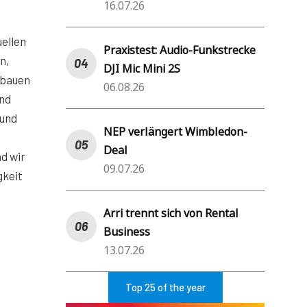
16.07.26
ellen
Praxistest: Audio-Funkstrecke
n,
DJI Mic Mini 2S
ubauen
06.08.26
ind
 und
NEP verlängert Wimbledon-
Deal
d wir
09.07.26
gkeit
Arri trennt sich von Rental
Business
13.07.26
Top 25 of the year