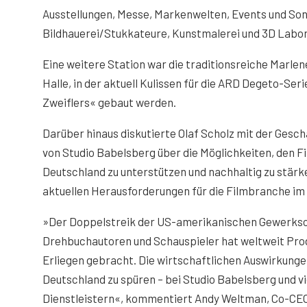
Ausstellungen, Messe, Markenwelten, Events und Sond
Bildhauerei/Stukkateure, Kunstmalerei und 3D Labor 
Eine weitere Station war die traditionsreiche Marlen
Halle, in der aktuell Kulissen für die ARD Degeto-Seri
Zweiflers« gebaut werden.
Darüber hinaus diskutierte Olaf Scholz mit der Gesc
von Studio Babelsberg über die Möglichkeiten, den F
Deutschland zu unterstützen und nachhaltig zu stärke
aktuellen Herausforderungen für die Filmbranche im
»Der Doppelstreik der US-amerikanischen Gewerks
Drehbuchautoren und Schauspieler hat weltweit Pr
Erliegen gebracht. Die wirtschaftlichen Auswirkungen
Deutschland zu spüren – bei Studio Babelsberg und v
Dienstleistern«, kommentiert Andy Weltman, Co-CEO