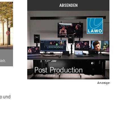
elt.
Anzeige
o und