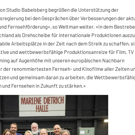
von Studio Babelsberg begrüßen die Unterstützung der
sregierung bei den Gesprächen über Verbesserungen der aktu
 und Fernsehförderung«, so Weltman weiter. »In dem Bestrebe
chland als Drehscheibe für internationale Produktionen ausz
abile Arbeitsplätze in der Zeit nach dem Streik zu schaffen, s
tive und wettbewerbsfähige Produktionsanreize für Film, TV
ming auf Augenhöhe mit unseren europäischen Nachbarn
er der renommiertesten Fernseh- und Kinofilme aller Zeiten un
setzen und gemeinsam daran zu arbeiten, die Wettbewerbsfähi
lm und Fernsehen in Zukunft zu stärken.«