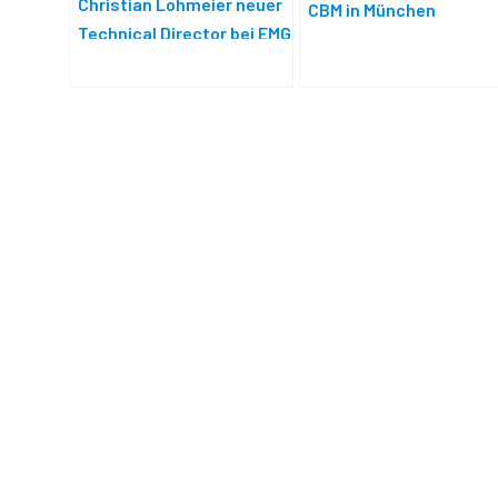
Christian Lohmeier neuer
CBM in München
Technical Director bei EMG
/ Gravity Media