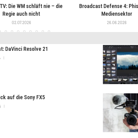
V: Die WM schläft nie – die
Broadcast Defense 4: Phis
Regie auch nicht
Mediensektor
02.07.2026
26.06.2026
st: DaVinci Resolve 21
6
lick auf die Sony FX5
6