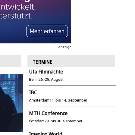
Anzeige
TERMINE
Ufa Filmnächte
Berlin
26.-28. August
IBC
Amsterdam
11. bis 14. September
MTH Conference
Potsdam
29. bis 30. September
Imaging World