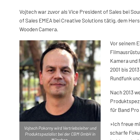
Vojtech war zuvor als Vice President of Sales bei So
of Sales EMEA bei Creative Solutions tätig, dem Hers
Wooden Camera.
Vor seinem Ei
Filmausrüstu
Kamera und R
2001 bis 2013
Rundfunk und
Nach 2013 we
Produktspezi
für Band Pro
»Ich freue m
Vojtech Pokorny wird Vertriebsleiter und
scharfe Foku
Produktspezialist bei der CBM GmbH in
München.