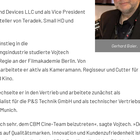
und Devices LLC und als Vice President
teller von Teradek, Small HD und
nstieg in die
Gerhard Baier.
ngsindustrie studierte Vojtech
egie an der Filmakademie Berlin. Von
 arbeitete er aktiv als Kameramann, Regisseur und Cutter für
 Kino.
chselte er in den Vertrieb und arbeitete zunächst als
alist für die P&S Technik GmbH und als technischer Vertriebs
 Munich.
ich sehr, dem CBM Cine-Team beizutreten«, sagte Vojtech. »D
s auf Qualitätsmarken, Innovation und Kundenzufriedenheit is