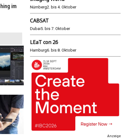
hing im
WM 2026: ARD und ZDF im Remote-
E
Nürnberg
2. bis 4. Oktober
Modus
CABSAT
25.06.2026
Dubai
5. bis 7. Oktober
LEaT con 26
Hamburg
6. bis 8. Oktober
Anzeige