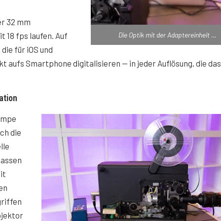
der 32 mm
Die Optik mit der Adaptereinheit …
 18 fps laufen. Auf
die für iOS und
t aufs Smartphone digitalisieren — in jeder Auflösung, die das
lation
ampe
ch die
lle
lassen
it
en
riffen
ojektor