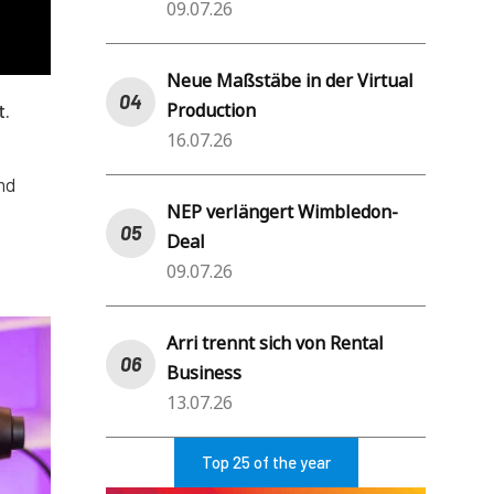
09.07.26
Neue Maßstäbe in der Virtual
Production
t.
16.07.26
nd
NEP verlängert Wimbledon-
Deal
09.07.26
Arri trennt sich von Rental
Business
13.07.26
Top 25 of the year