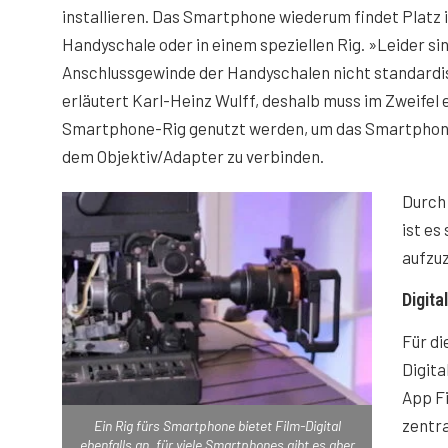
installieren. Das Smartphone wiederum findet Platz i
Handyschale oder in einem speziellen Rig. »Leider sin
Anschlussgewinde der Handyschalen nicht standardis
erläutert Karl-Heinz Wulff, deshalb muss im Zweifel 
Smartphone-Rig genutzt werden, um das Smartphon
dem Objektiv/Adapter zu verbinden.
Durch 
ist es
aufzu
Digita
Für di
Digita
App Fi
zentra
Ein Rig fürs Smartphone bietet Film-Digital
ebenfalls an, für viele Smartphones gibt es aber