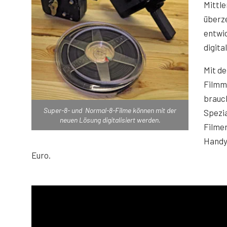
Mittl
überze
entwic
digita
Mit d
Filmm
brauch
Super-8- und Normal-8-Filme können mit der
Spezia
neuen Lösung digitalisiert werden.
Filmer
Handy.
Euro.