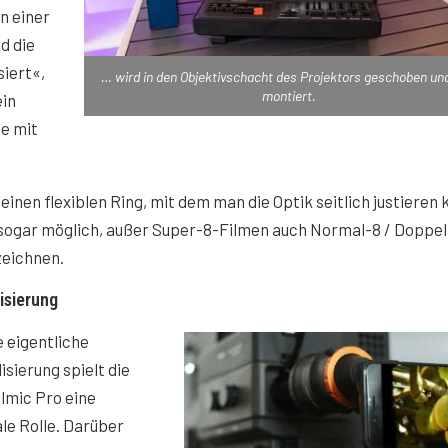
n einer
d die
iert«,
… wird in den Objektivschacht des Projektors geschoben und
montiert.
ein
e mit
einen flexiblen Ring, mit dem man die Optik seitlich justieren 
 sogar möglich, außer Super-8-Filmen auch Normal-8 / Doppel
zeichnen.
lisierung
e eigentliche
lisierung spielt die
lmic Pro eine
le Rolle. Darüber