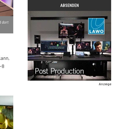
 dort
kann,
-8
Anzeige