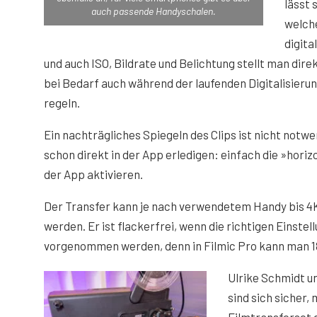
lässt s
auch passende Handyschalen.
welch
digita
und auch ISO, Bildrate und Belichtung stellt man direkt
bei Bedarf auch während der laufenden Digitalisieru
regeln.
Ein nachträgliches Spiegeln des Clips ist nicht notw
schon direkt in der App erledigen: einfach die »horiz
der App aktivieren.
Der Transfer kann je nach verwendetem Handy bis
werden. Er ist flackerfrei, wenn die richtigen Einstel
vorgenommen werden, denn in Filmic Pro kann man 18
Ulrike Schmidt u
sind sich sicher,