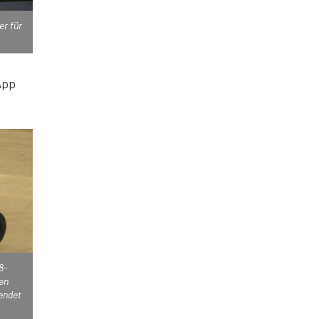
er für
App
8-
ten
endet