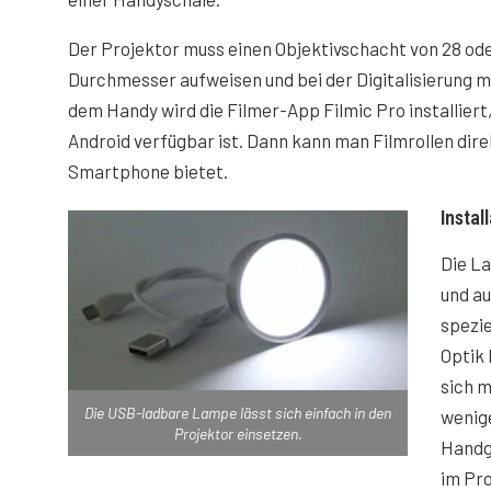
Der Projektor muss einen Objektivschacht von 28 o
Durchmesser aufweisen und bei der Digitalisierung mit
dem Handy wird die Filmer-App Filmic Pro installiert, 
Android verfügbar ist. Dann kann man Filmrollen direk
Smartphone bietet.
Instal
Die L
und au
spezie
Optik 
sich m
Die USB-ladbare Lampe lässt sich einfach in den
wenig
Projektor einsetzen.
Handg
im Pr