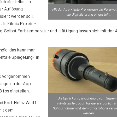
ich einstellen, in
er Auflösung
Mit der App Filmic Pro werden die Paramet
die Digitalisierung eingestellt.
lisiert werden soll,
 in Filmic Pro ein –
ng. Selbst Farbtemperatur und -sättigung lassen sich mit der 
endig, das kann man
ontale Spiegelung« in
 4K vorgenommen
lungen in der App
 fps einstellen.
Die Optik kann, unabhängig vom Super-
nd Karl-Heinz Wulff
Filmtransfer, auch für die erstaunlichs
Nahaufnahmen mit dem Smartphone verw
 mit dem
werden.