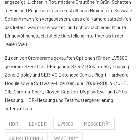
angezeigt, Lichter in Rot, mittlere Grautöne in Grün, Schatten
in Blau und Pegel unter dem einstellbaren Minimum in Schwarz.
So kann man sich vergewissern, dass die Kamera tatsächlich
das liefert, was man erwartet, und schon nach einer Minute
Eingewöhnungszeit ist die Darstellung intuitiver als in der
realen Welt.
Zu den von Cromorama gekauften Optionen für den LV5600
gehören: SER-01 SDI-Eingänge, SER-31 Colorimetry Imaging
Zone Display und SER-40 Extended Gamut Plug-iI Hardware-
Module sowie Software-Lizenzen, die 12G/6G-SDI, 4K/UHD,
CIE-Chroma-Chart, Closed-Caption-Display, Eye- und Jitter-
Messung, HDR-Messung und Testmustergenerierung
unterstützen.
HDR
LEADER
LV5600
MESSGERÄT
SIGNALTECHNIK
WAVEFORM