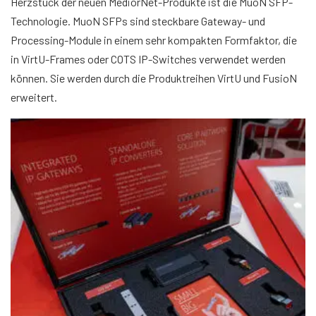
Herzstück der neuen MediorNet-Produkte ist die MuoN SFP-
Technologie. MuoN SFPs sind steckbare Gateway- und
Processing-Module in einem sehr kompakten Formfaktor, die
in VirtU-Frames oder COTS IP-Switches verwendet werden
können. Sie werden durch die Produktreihen VirtU und FusioN
erweitert.