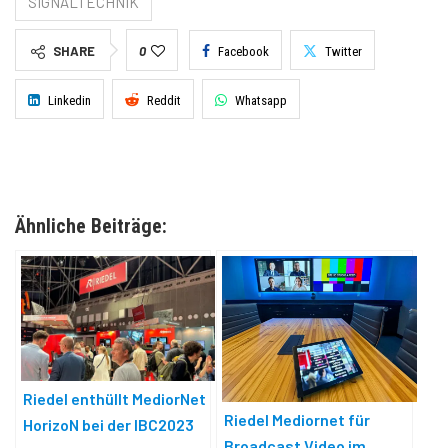
SIGNALTECHNIK
SHARE
0
Facebook
Twitter
Linkedin
Reddit
Whatsapp
Ähnliche Beiträge:
Riedel enthüllt MediorNet
Riedel Mediornet für
HorizoN bei der IBC2023
Broadcast Video im