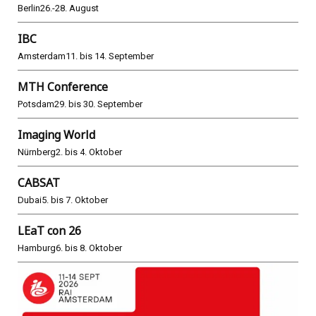
Berlin
26.-28. August
IBC
Amsterdam
11. bis 14. September
MTH Conference
Potsdam
29. bis 30. September
Imaging World
Nürnberg
2. bis 4. Oktober
CABSAT
Dubai
5. bis 7. Oktober
LEaT con 26
Hamburg
6. bis 8. Oktober