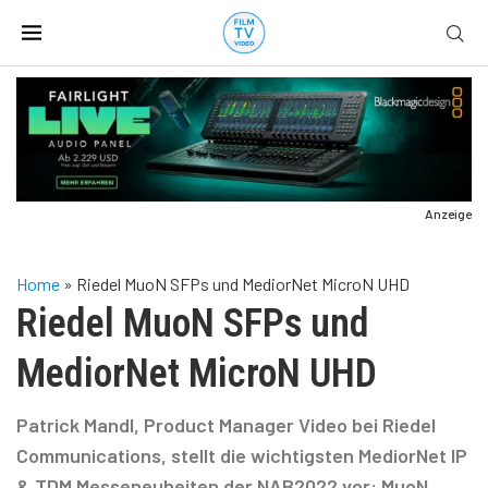
Anzeige
Home
»
Riedel MuoN SFPs und MediorNet MicroN UHD
Riedel MuoN SFPs und
MediorNet MicroN UHD
Patrick Mandl, Product Manager Video bei Riedel
Communications, stellt die wichtigsten MediorNet IP
& TDM Messeneuheiten der NAB2022 vor: MuoN,