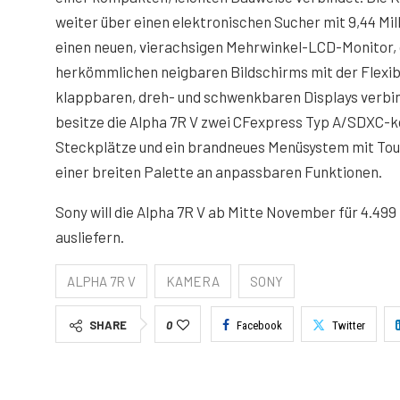
weiter über einen elektronischen Sucher mit 9,44 Mi
einen neuen, vierachsigen Mehrwinkel-LCD-Monitor, d
herkömmlichen neigbaren Bildschirms mit der Flexibil
klappbaren, dreh- und schwenkbaren Displays verb
besitze die Alpha 7R V zwei CFexpress Typ A/SDXC-
Steckplätze und ein brandneues Menüsystem mit To
einer breiten Palette an anpassbaren Funktionen.
Sony will die Alpha 7R V ab Mitte November für 4.499
ausliefern.
ALPHA 7R V
KAMERA
SONY
SHARE
0
Facebook
Twitter