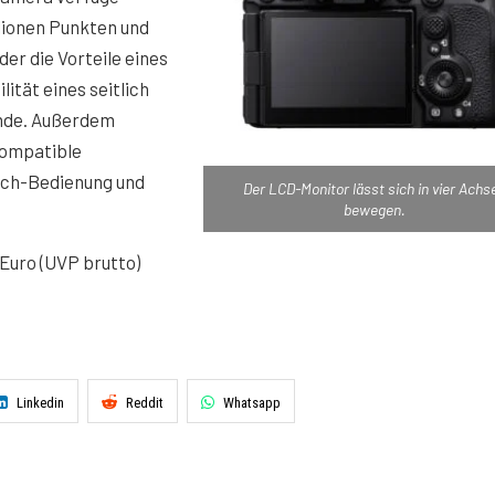
llionen Punkten und
er die Vorteile eines
ität eines seitlich
inde. Außerdem
kompatible
uch-Bedienung und
Der LCD-Monitor lässt sich in vier Achs
bewegen.
 Euro (UVP brutto)
Linkedin
Reddit
Whatsapp