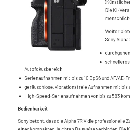
(Künstliche
Die KI-Vera
menschlich
Weiter biet
Sony Alpha 
durchgehen
schnellere
Autofokusbereich
Serienaufnahmen mit bis zu 10 BpS6 und AF/AE-T
geräuschlose, vibrationsfreie Aufnahmen mit bis 
High-Speed-Serienaufnahmen von bis zu 583 kom
Bedienbarkeit
Sony betont, dass die Alpha 7R V die professionelle Z
einer kompakten, leichten Bauweise verbindet. Die 