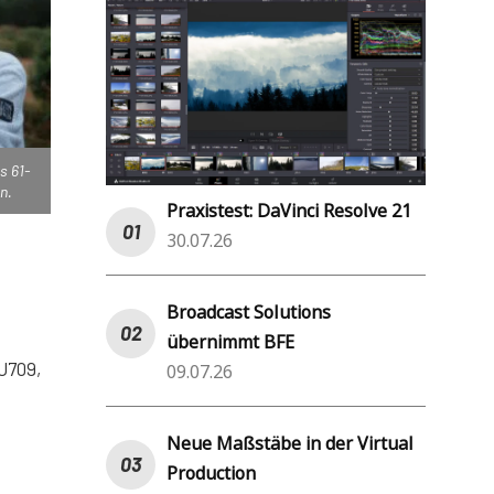
s 61-
n.
Praxistest: DaVinci Resolve 21
30.07.26
Broadcast Solutions
übernimmt BFE
U709,
09.07.26
Neue Maßstäbe in der Virtual
Production