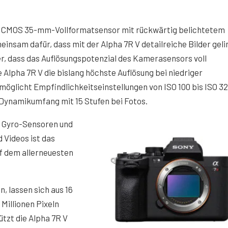
 R CMOS 35-mm-Vollformatsensor mit rückwärtig belichtetem
insam dafür, dass mit der Alpha 7R V detailreiche Bilder geli
her, dass das Auflösungspotenzial des Kamerasensors voll
 Alpha 7R V die bislang höchste Auflösung bei niedriger
möglicht Empfindlichkeitseinstellungen von ISO 100 bis ISO 3
n Dynamikumfang mit 15 Stufen bei Fotos.
en Gyro-Sensoren und
 Videos ist das
uf dem allerneuesten
n, lassen sich aus 16
Millionen Pixeln
ützt die Alpha 7R V