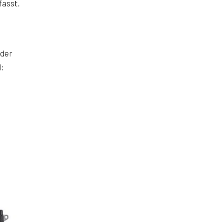
fasst.
 der
d: