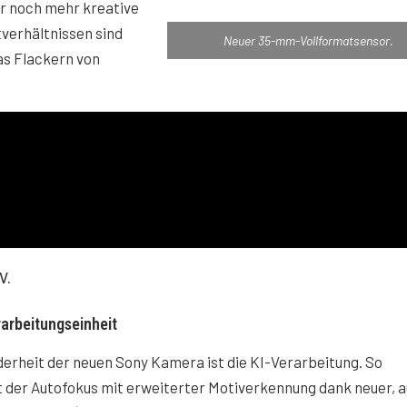
für noch mehr kreative
tverhältnissen sind
Neuer 35-mm-Vollformatsensor.
as Flackern von
V.
arbeitungseinheit
erheit der neuen Sony Kamera ist die KI-Verarbeitung. So
t der Autofokus mit erweiterter Motiverkennung dank neuer, a