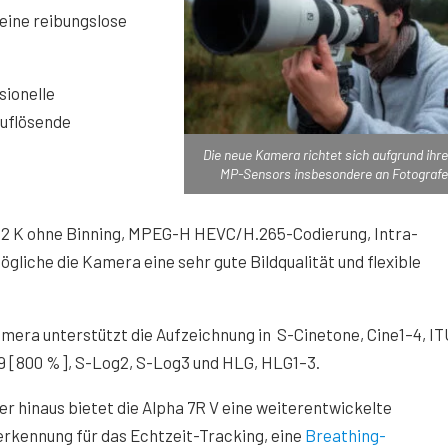
eine reibungslose
sionelle
auflösende
Die neue Kamera richtet sich aufgrund ihre
MP-Sensors insbesondere an Fotografe
,2 K ohne Binning, MPEG-H HEVC/H.265-Codierung, Intra-
liche die Kamera eine sehr gute Bildqualität und flexible
mera unterstützt die Aufzeichnung in S-Cinetone, Cine1–4, IT
9 [800 %], S-Log2, S-Log3 und HLG, HLG1–3.
r hinaus bietet die Alpha 7R V eine weiterentwickelte
rkennung für das Echtzeit-Tracking, eine
Breathing-