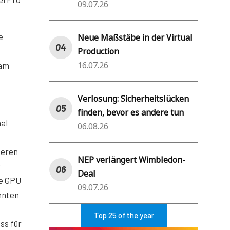
09.07.26
e
Neue Maßstäbe in der Virtual
Production
16.07.26
 am
Verlosung: Sicherheitslücken
finden, bevor es andere tun
nal
06.08.26
teren
NEP verlängert Wimbledon-
r
Deal
ie GPU
09.07.26
nnten
Top 25 of the year
ss für