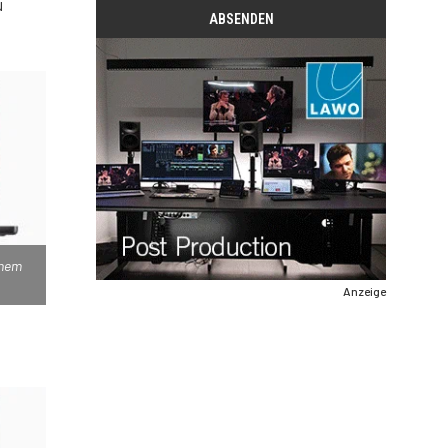
u
inem
Anzeige