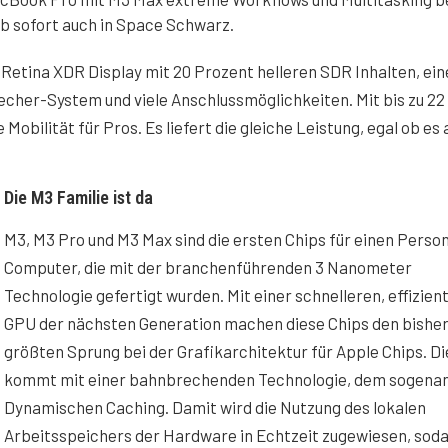
ab sofort auch in Space Schwarz.
 Retina XDR Display mit 20 Prozent helleren SDR Inhalten, ein
cher-System und viele Anschlussmöglichkeiten. Mit bis zu 22
Mobilität für Pros. Es liefert die gleiche Leistung, egal ob es
Die M3 Familie ist da
M3, M3 Pro und M3 Max sind die ersten Chips für einen Perso
Computer, die mit der branchenführenden 3 Nanometer
Technologie gefertigt wurden. Mit einer schnelleren, effizien
GPU der nächsten Generation machen diese Chips den bishe
größten Sprung bei der Grafikarchitektur für Apple Chips. D
kommt mit einer bahnbrechenden Technologie, dem sogena
Dynamischen Caching. Damit wird die Nutzung des lokalen
Arbeitsspeichers der Hardware in Echtzeit zugewiesen, soda