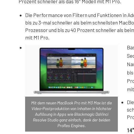
Prozent schneller als das 16″ Modell mit M1 Pro.
Die Performance von Filtern und Funktionen in A
bis zu 3-mal schneller als beim schnellsten MacBo
Prozessor und bis zu 40 Prozent schneller als be
mit M1 Pro.
Bas
Seq
Na
bis
Pro
mit
Die
Mit dem neuen MacBook Pro mit M3 Max ist die
Video-Postproduktion von Inhalten in höchster
sch
Auflösung in Apps wie Blackmagic DaVinci
Pro
Resolve Studio ganz einfach, dank der beiden
ProRes Engines.
14