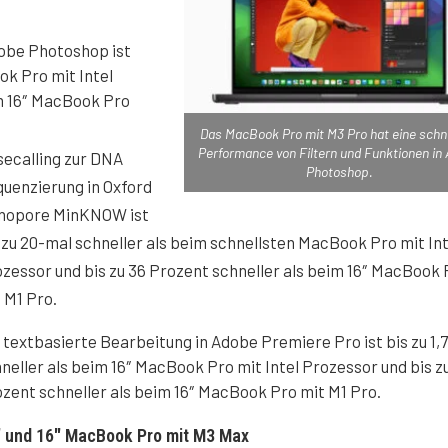
dobe Photoshop ist
ok Pro mit Intel
im 16″ MacBook Pro
Das MacBook Pro mit M3 Pro hat eine schn
Performance von Filtern und Funktionen in
ecalling zur DNA
Photoshop.
uenzierung in Oxford
nopore MinKNOW ist
 zu 20-mal schneller als beim schnellsten MacBook Pro mit Int
zessor und bis zu 36 Prozent schneller als beim 16″ MacBook 
 M1 Pro.
 textbasierte Bearbeitung in Adobe Premiere Pro ist bis zu 1,
neller als beim 16″ MacBook Pro mit Intel Prozessor und bis z
zent schneller als beim 16″ MacBook Pro mit M1 Pro.
″ und 16″ MacBook Pro mit M3 Max