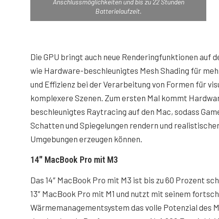
Anschlussmöglichkeiten und bis zu 22 Stunden
Batterielaufzeit.
Die GPU bringt auch neue Renderingfunktionen auf d
wie Hardware-beschleunigtes Mesh Shading für meh
und Effizienz bei der Verarbeitung von Formen für vis
komplexere Szenen. Zum ersten Mal kommt Hardwa
beschleunigtes Raytracing auf den Mac, sodass Gam
Schatten und Spiegelungen rendern und realistische
Umgebungen erzeugen können.
14″ MacBook Pro mit M3
Das 14″ MacBook Pro mit M3 ist bis zu 60 Prozent sch
13″ MacBook Pro mit M1 und nutzt mit seinem fort­schr
Wärme­management­system das volle Potenzial des M