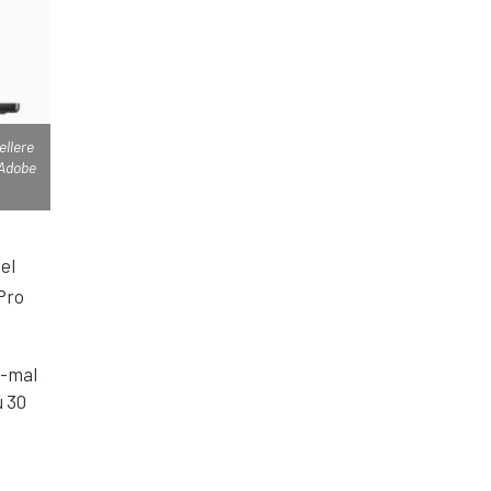
ellere
 Adobe
el
Pro
7-mal
u 30