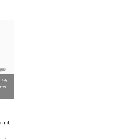
sich
axon
o mit