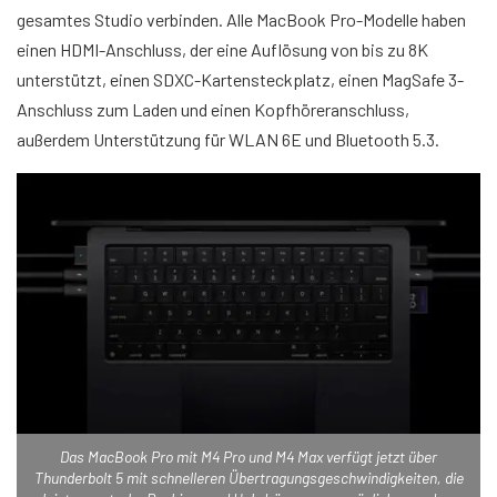
gesamtes Studio verbinden. Alle MacBook Pro-Modelle haben
einen HDMI-Anschluss, der eine Auflösung von bis zu 8K
unterstützt, einen SDXC-Kartensteckplatz, einen MagSafe 3-
Anschluss zum Laden und einen Kopfhöreranschluss,
außerdem Unterstützung für WLAN 6E und Bluetooth 5.3.
Das MacBook Pro mit M4 Pro und M4 Max verfügt jetzt über
Thunderbolt 5 mit schnelleren Übertragungsgeschwindigkeiten, die