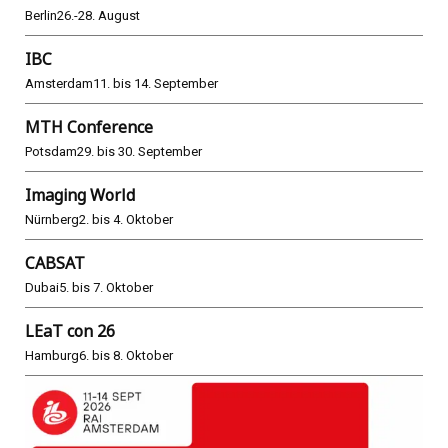
Berlin
26.-28. August
IBC
Amsterdam
11. bis 14. September
MTH Conference
Potsdam
29. bis 30. September
Imaging World
Nürnberg
2. bis 4. Oktober
CABSAT
Dubai
5. bis 7. Oktober
LEaT con 26
Hamburg
6. bis 8. Oktober