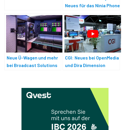
Neues für das Ninja Phone
Neue Ü-Wagen und mehr
CGI: Neues bei OpenMedia
bei Broadcast Solutions
und Dira Dimension