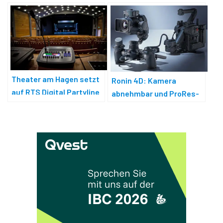
Theater am Hagen setzt
Ronin 4D: Kamera
auf RTS Digital Partyline
abnehmbar und ProRes-
Raw-Option