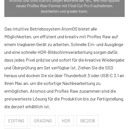
Atomos und Soho Editors zeigen während der IBC, wie man Apples
neues ProRes Raw-Format mit Final Cut Pro X aufnehmen,
bearbeiten und graden kann.
Das intuitive Betriebssystem AtomOS bietet alle
Möglichkeiten, um effizient und kreativ mit ProRes Raw auf
einem tragbaren Gerät zu arbeiten. Schnelle Ein- und Ausgänge
und eine schnelle HDR-Bildschirmverarbeitung sorgen dafür,
dass jedes Pixel präzise und sofort für die kreative Wiedergabe
und Überprüfung am Set verfügbar ist. Ziehen Sie die SSD
heraus und docken Sie sie über Thunderbolt 3 oder USB-C 3.1 an
Ihren Mac an, um die sofortige Nachbearbeitung zu
ermöglichen. Atomos und ProRes Raw zusammen sind die
preiswerteste Lösung für die Produktion bis zur Fertigstellung,
die derzeit erhältlich ist.
EDITING
GRADING
HDR
IBC2018