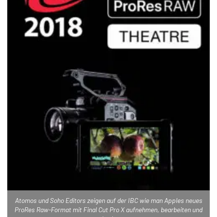
Atomos und Soho Editors zeigen auf der IBC wie man Apples neues
ProRes Raw-Format mit Final Cut Pro X aufnehmen, bearbeiten und