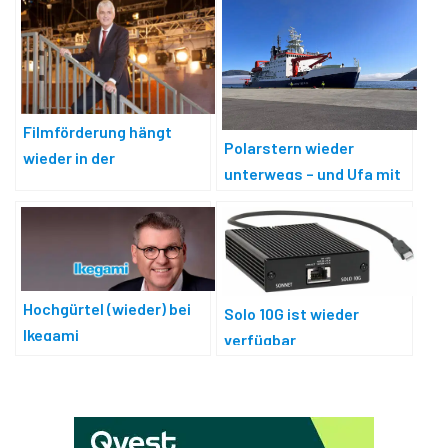
Filmförderung hängt
Polarstern wieder
wieder in der
unterwegs – und Ufa mit
Warteschleife
dabei
Hochgürtel (wieder) bei
Solo 10G ist wieder
Ikegami
verfügbar