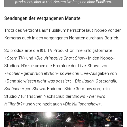
produziert, aber in reduziertem Umfang und ohne Publikum.
Sendungen der vergangenen Monate
Trotz des Verzichts auf Publikum herrschte laut Nobeo vor den
Kameras auch in den vergangenen Monaten durchaus Betrieb.
So produzierte die I&U TV Produktion ihre Erfolgsformate
»
Stern TV«
und
»Die ultimative Chart Show«
in den Nobeo-
Studios. Hinzu kamen die Premiere der Live-Shows von
»Pocher – gefährlich ehrlich«
sowie drei Live-Ausgaben von
»Denn sie wissen nicht was passiert – Die Jauch, Gottschalk,
Schöneberger-Show«.
Endemol Shine Germany sorgte in
Studio 7 für frischen Nachschub der Shows
»Wer wird
Millionär?«
und vereinzelt auch
»Die Millionenshow«
.