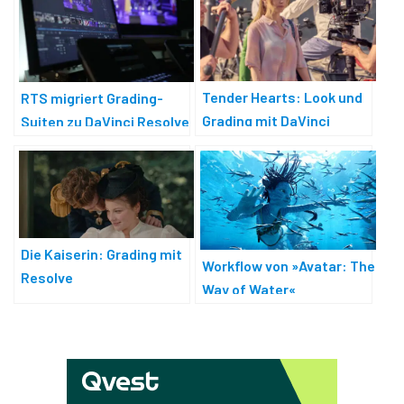
Tender Hearts: Look und
RTS migriert Grading-
Grading mit DaVinci
Suiten zu DaVinci Resolve
Resolve
Studio
Die Kaiserin: Grading mit
Workflow von »Avatar: The
Resolve
Way of Water«