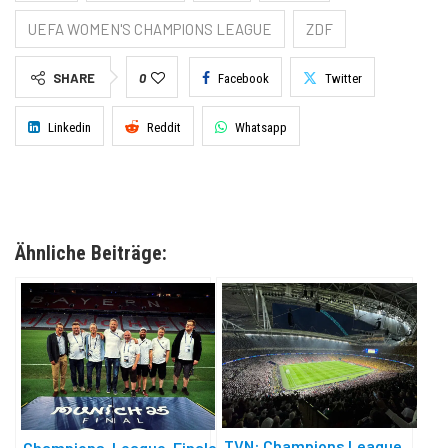
UEFA WOMEN'S CHAMPIONS LEAGUE
ZDF
SHARE
0
Facebook
Twitter
Linkedin
Reddit
Whatsapp
Ähnliche Beiträge:
TVN: Champions League
Champions-League-Finale