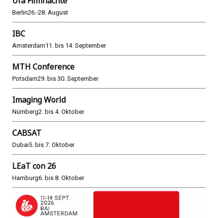
Ufa Filmnächte
Berlin
26.-28. August
IBC
Amsterdam
11. bis 14. September
MTH Conference
Potsdam
29. bis 30. September
Imaging World
Nürnberg
2. bis 4. Oktober
CABSAT
Dubai
5. bis 7. Oktober
LEaT con 26
Hamburg
6. bis 8. Oktober