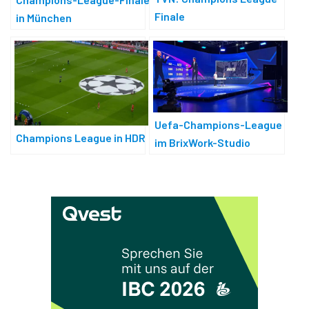
Finale
in München
Uefa-Champions-League
Champions League in HDR
im BrixWork-Studio