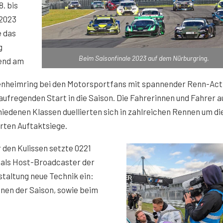
. bis
.2023
e das
g
Beim Saisonfinale 2023 auf dem Nürburgring.
end am
nheimring bei den Motorsportfans mit spannender Renn-Acti
aufregenden Start in die Saison. Die Fahrerinnen und Fahrer a
iedenen Klassen duellierten sich in zahlreichen Rennen um di
rten Auftaktsiege.
 den Kulissen setzte 0221
 als Host-Broadcaster der
taltung neue Technik ein:
nen der Saison, sowie beim