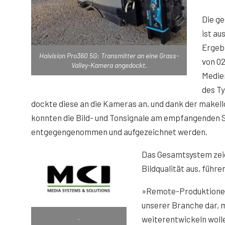
Die ge
ist au
Ergebn
Haivision Pro360 5G: Transmitter an eine Grass-
von 02
Valley-Kamera angedockt.
Medie
des Ty
dockte diese an die Kameras an, und dank der makel
konnten die Bild- und Tonsignale am empfangenden S
entgegengenommen und aufgezeichnet werden.
Das Gesamtsystem zeic
Bildqualität aus, führe
»Remote-Produktionen 
unserer Branche dar, m
.
weiterentwickeln woll