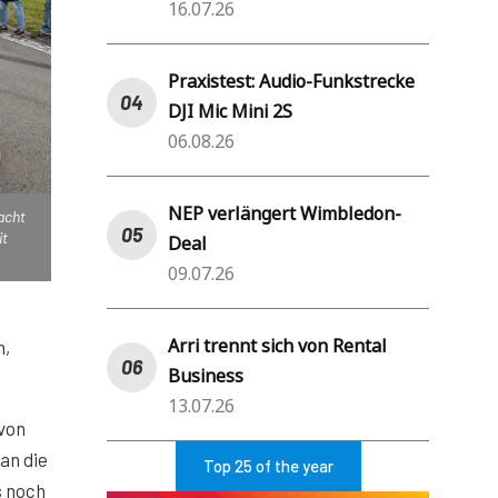
16.07.26
Praxistest: Audio-Funkstrecke
DJI Mic Mini 2S
06.08.26
NEP verlängert Wimbledon-
acht
it
Deal
.
09.07.26
Arri trennt sich von Rental
n,
Business
13.07.26
von
an die
Top 25 of the year
s noch