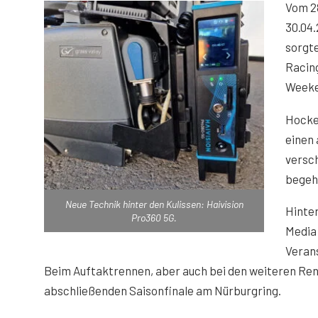
Vom 28
30.04
sorgt
Racin
Week
Hocke
einen 
versch
begeh
Neue Technik hinter den Kulissen: Haivision
Hinter
Pro360 5G.
Media
Verans
Beim Auftaktrennen, aber auch bei den weiteren Ren
abschließenden Saisonfinale am Nürburgring.