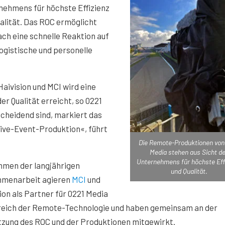
nehmens für höchste Effizienz
alität. Das ROC ermöglicht
ch eine schnelle Reaktion auf
ogistische und personelle
aivision und MCI wird eine
r Qualität erreicht, so 0221
tscheidend sind, markiert das
Live-Event-Produktion«, führt
Die Remote-Produktionen von
Media stehen aus Sicht d
Unternehmens für höchste Eff
hmen der langjährigen
und Qualität.
menarbeit agieren
MCI
und
ion als Partner für 0221 Media
reich der Remote-Technologie und haben gemeinsam an der
zung des ROC und der Produktionen mitgewirkt.