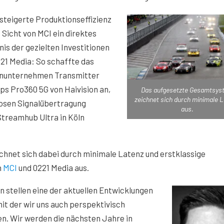
steigerte Produktionseffizienz
s Sicht von MCI ein direktes
is der gezielten Investitionen
21 Media: So schaffte das
nunternehmen Transmitter
ps Pro360 5G von Haivision an,
Das aufgesetzte Gesamtsys
zeichnet sich durch minimale 
losen Signalübertragung
aus.
treamhub Ultra in Köln
hnet sich dabei durch minimale Latenz und erstklassige
n
MCI
und 0221 Media aus.
stellen eine der aktuellen Entwicklungen
it der wir uns auch perspektivisch
en. Wir werden die nächsten Jahre in