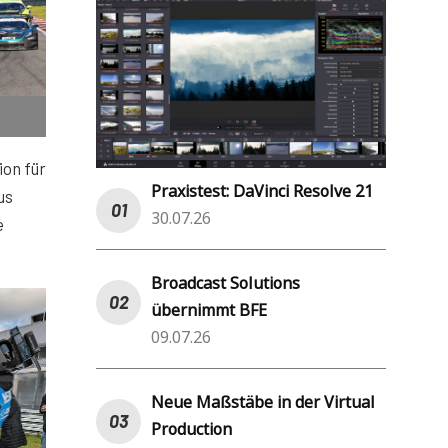
on für
Praxistest: DaVinci Resolve 21
us
30.07.26
e
Broadcast Solutions
übernimmt BFE
09.07.26
Neue Maßstäbe in der Virtual
Production