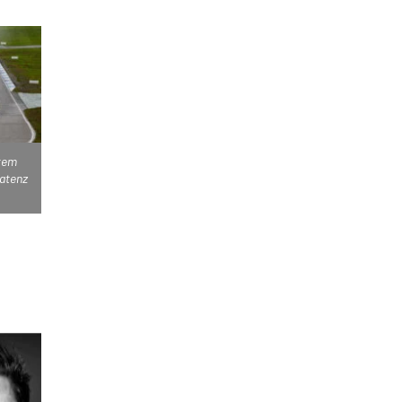
tem
Latenz