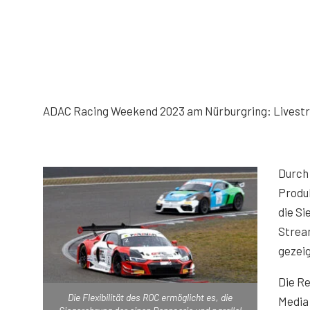
Video von YouTube laden. M
ADAC Racing Weekend 2023 am Nürburgring: Livest
Durch 
Produ
die S
Strea
gezeig
Die R
Die Flexibilität des ROC ermöglicht es, die
Media 