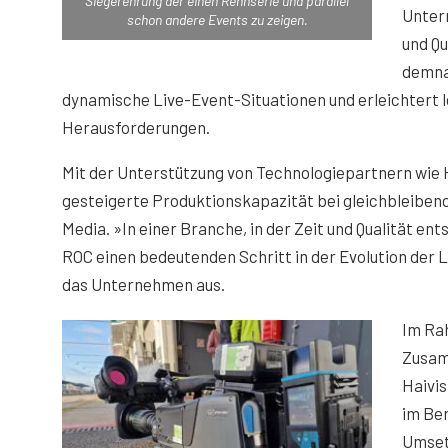
Siegerehrung der einen Rennserie und parallel
Unter
schon andere Events zu zeigen.
und Qu
demna
dynamische Live-Event-Situationen und erleichtert l
Herausforderungen.
Mit der Unterstützung von Technologiepartnern wie H
gesteigerte Produktionskapazität bei gleichbleibende
Media. »In einer Branche, in der Zeit und Qualität en
ROC einen bedeutenden Schritt in der Evolution der 
das Unternehmen aus.
Im Ra
Zusam
Haivis
im Be
Umset