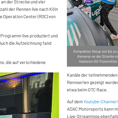
an der Strecke und vier
ahl der Rennen live nach Köln
 Operation Center (ROC) von
Programm live produziert und
Auch die Aufzeichnung fand
Kompaktes Setup von bis zu 
Kameras an der Strecke m
Haivision-5G-Transmitter
s, die auf verschiedene
Kanäle der teilnehmenden
Rennserien gezeigt wurde
etwa beim GTC Race.
Auf dem
Youtube-Channel
ADAC Motorsports kann m
Live-Streamings ebenfall