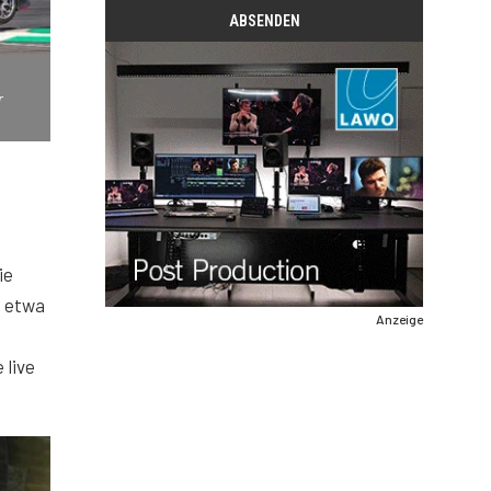
r
ie
e etwa
Anzeige
 live