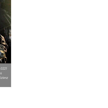
 0221
es
izienz