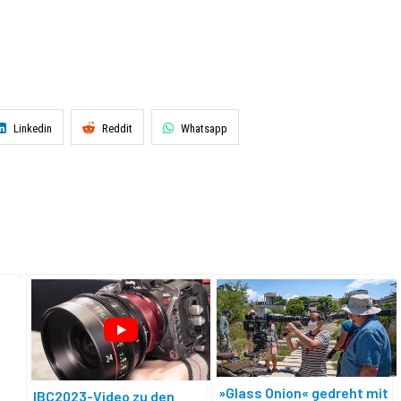
Linkedin
Reddit
Whatsapp
»Glass Onion« gedreht mit
IBC2023-Video zu den