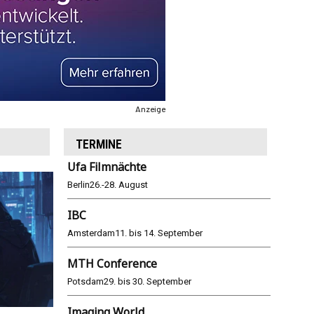
Anzeige
TERMINE
Ufa Filmnächte
Berlin
26.-28. August
IBC
Amsterdam
11. bis 14. September
MTH Conference
Potsdam
29. bis 30. September
Imaging World